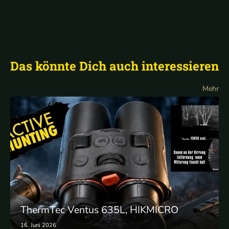
Das könnte Dich auch interessieren
Mehr
ThermTec Ventus 635L, HIKMICRO
Habrok 35L und Pixfra Draco 635 im
16. Juni 2026