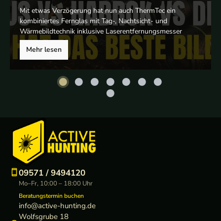
Praxisvergleich
Mit etwas Verzögerung hat nun auch ThermTec ein
kombiniertes Fernglas mit Tag-, Nachtsicht- und
Wärmebildtechnik inklusive Laserentfernungsmesser
vorgestellt. Das ThermTec Ventus 635L tritt damit gegen
Mehr lesen
etablierte Modelle wie das HIKMICRO Habrok 35L und
das Pixfra Draco 635 an. Grund genug für einen direkten
Praxisvergleich.
09571 / 9494120
Mo–Fr, 10:00 – 18:00 Uhr
Beratungstermin buchen
info@active-hunting.de
Wolfsgrube 18