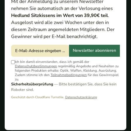
ausführlichen Test
Mit der Anmeldung zu unserem Newsletter
nehmen Sie automatisch an der Verlosung eines
Hedlund Sitzkissens im Wert von 39,90€ teil
.
Ausgelost wird alle zwei Wochen unter den in
diesem Zeitraum angemeldeten Mitgliedern. Der
Gewinner wird per E-Mail benachrichtigt.
Newsletter abonnieren
Ich bin damit einverstanden, dass ich gemäß der
Datenschutzbestimmungen
regelmäßig Angebote und Neuheiten zu
folgenden Produkten erhalte: Optik, Waffen, Kleidung, Ausrüstung.
XSpecter T-Crow im ausführlichen Test
Zudem stimme ich den
Teilnahmebedingungen
für das Gewinnspiel
zu.
Sicherheitsüberprüfung
— Bitte bestätigen Sie, dass Sie kein
Roboter sind.
Inhaltsverzeichnis
Geschützt durch Cloudflare Turnstile.
Datenschutzerklärung
Die Steuerung des X-Specter T-Crow
Im Zubehör sind ebenfalls Lampen erhältlich,
welche seitlich am T-Crow befestigt werden
können.
Mit dem X Specter T-Crow ins Revier