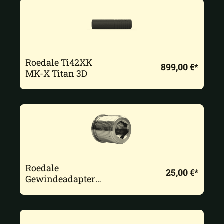
Roedale Ti42XK
899,00 €*
MK-X Titan 3D
Roedale
25,00 €*
Gewindeadapter
Roedale SD Basis
M22x1,5