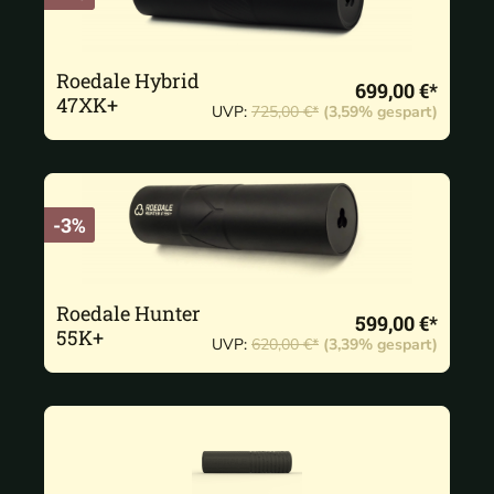
Roedale Hybrid
699,00 €*
47XK+
UVP:
725,00 €*
(3,59% gespart)
-3%
Roedale Hunter
599,00 €*
55K+
UVP:
620,00 €*
(3,39% gespart)