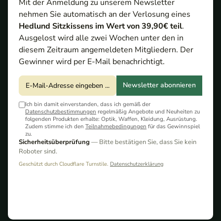
Mit der Anmeldung zu unserem Newsletter
nehmen Sie automatisch an der Verlosung eines
Hedlund Sitzkissens im Wert von 39,90€ teil
.
Ausgelost wird alle zwei Wochen unter den in
diesem Zeitraum angemeldeten Mitgliedern. Der
Gewinner wird per E-Mail benachrichtigt.
Newsletter abonnieren
Roedale
25,00 €*
Gewindeadapter
Ich bin damit einverstanden, dass ich gemäß der
Roedale SD Basis
Datenschutzbestimmungen
regelmäßig Angebote und Neuheiten zu
M18x1
folgenden Produkten erhalte: Optik, Waffen, Kleidung, Ausrüstung.
Zudem stimme ich den
Teilnahmebedingungen
für das Gewinnspiel
zu.
Sicherheitsüberprüfung
— Bitte bestätigen Sie, dass Sie kein
Roboter sind.
Geschützt durch Cloudflare Turnstile.
Datenschutzerklärung
Roedale
33,00 €*
Neoprenhülle