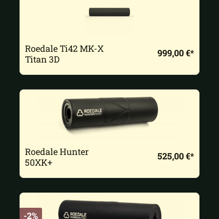
Roedale Ti42 MK-X
999,00 €*
Titan 3D
Roedale Hunter
525,00 €*
50XK+
-2%