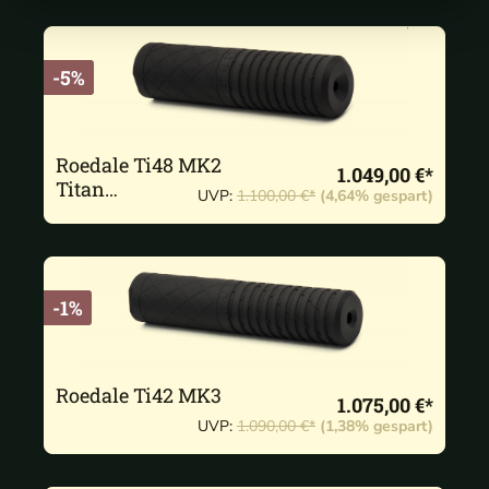
-5%
Roedale Ti48 MK2
1.049,00 €*
Titan
UVP:
1.100,00 €*
(4,64% gespart)
Schalldämpfer
-1%
Roedale Ti42 MK3
1.075,00 €*
UVP:
1.090,00 €*
(1,38% gespart)