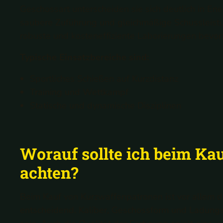
Geschossart unterscheiden sie sich deutlich in En
saubere Zuführung und gleichmäßige Schussleistu
robuste und kosteneffiziente Laborierungen bevo
Typische Einsatzbereiche sind:
Sportliches Schießen auf Kurzdistanz
Training und Wettkampf
Statische und dynamische Disziplinen
Worauf sollte ich beim K
achten?
Beim Kauf von Kurzwaffenpatronen ist vor allem d
entscheidend. Kaliber, Geschossform und Ladungss