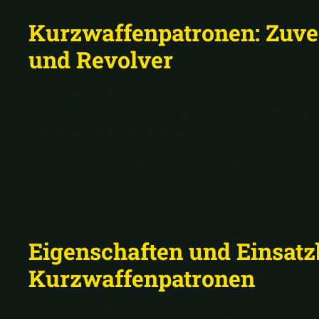
Kurzwaffenpatronen: Zuver
und Revolver
Kurzwaffenpatronen werden in Pistolen und Revolv
Anwendungen eingesetzt. Im Vergleich zu Langwaf
kürzere Lauflängen optimiert.
Eine gleichmäßige Laborierung sorgt für zuverläss
Präzision.
Eigenschaften und Einsatz
Kurzwaffenpatronen
Kurzwaffenpatronen bestehen aus Hülse, Zündhütc