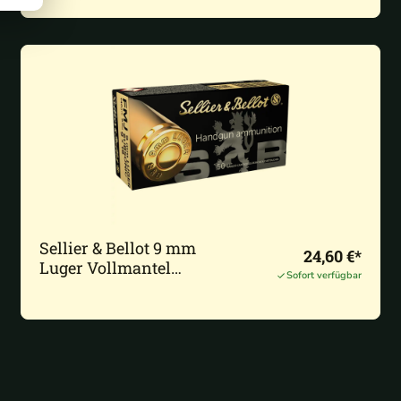
Sellier & Bellot 9 mm
24,60 €*
Luger Vollmantel
Sofort verfügbar
Subsonic
9,0g/140grs. - 50 Stk.