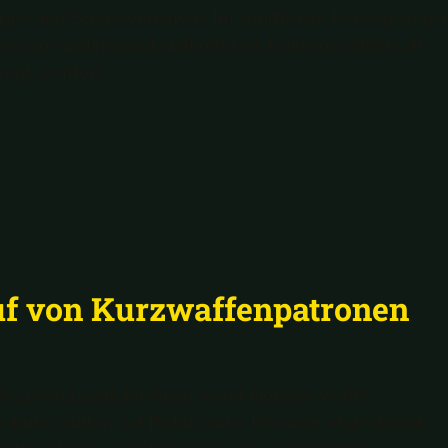
ergie und Schussverhalten. Im sportlichen Bereich stehe
ng im Vordergrund, während im Trainingsbetrieb oft
rzugt werden.
auf von Kurzwaffenpatronen
ie zuverlässige Funktion in der eigenen Waffe
tärke sollten auf Pistole oder Revolver abgestimmt