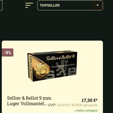
-9%
Sellier & Bellot 9 mm
17,30 €*
Luger Vollmantel
UVP:
19,00 €*
(8,95% gespart)
8,0g/124grs. - 50 Stk.
Sofort verfügbar