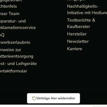
chtenfels
Nachhaltigkeits-
Initiative mit Hedlun
nser Team
Testberichte &
eparatur- und
Kaufberater
eklamationsservice
Hersteller
AQ
Newsletter
rwerbserlaubnis
Karriere
inweise zur
atterieentsorgung
st- und Leihgeräte
ntaktformular
Verträge hier widerrufen