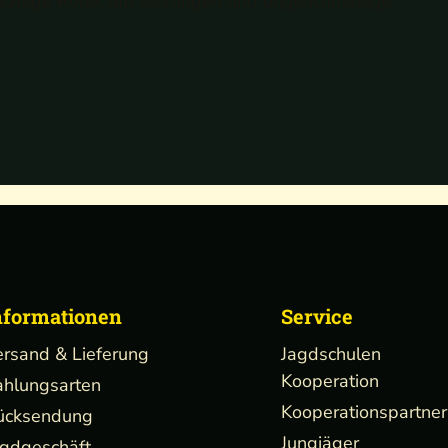
 wichtige Rolle, um Störungen und ungleichmäßige
nformationen
Service
ersand & Lieferung
Jagdschulen
Kooperation
ahlungsarten
Kooperationspartner
ücksendung
Jungjäger
agdgeschäft