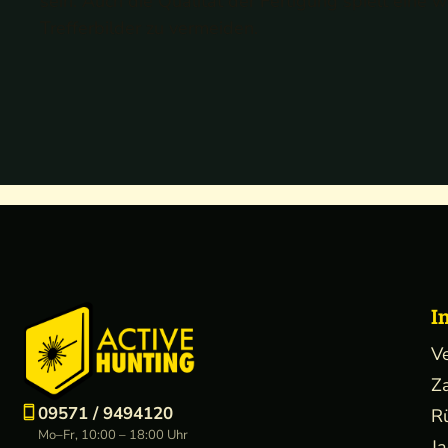
sein. Auch die Qualität der Fertigung spielt eine
Trefferbilder zu vermeiden.
I
V
Z
09571 / 9494120
R
Mo–Fr, 10:00 – 18:00 Uhr
J