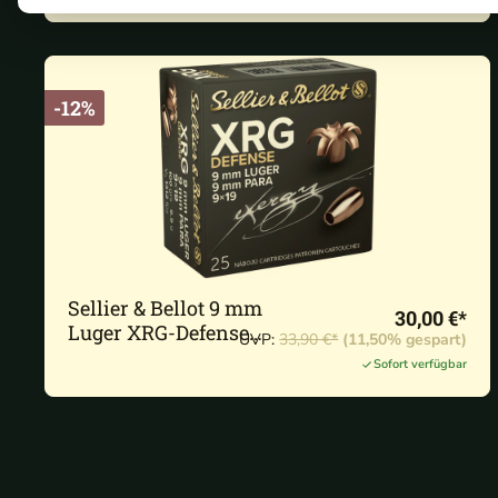
-12%
Sellier & Bellot 9 mm
30,00 €*
Luger XRG-Defense
UVP:
33,90 €*
(11,50% gespart)
6,5g/100grs. - 25 Stk.
Sofort verfügbar