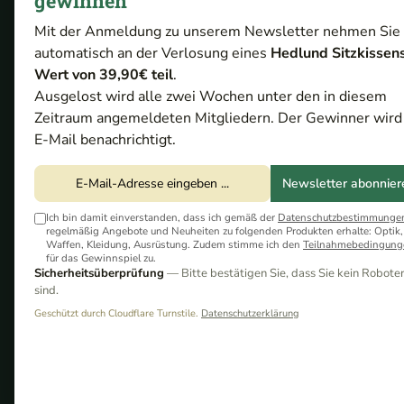
gewinnen
HERSTELLER
GESCHOSSART
G
Mit der Anmeldung zu unserem Newsletter nehmen Sie
automatisch an der Verlosung eines
Hedlund Sitzkissen
PACKUNGSGRÖSSE
PREIS
Wert von 39,90€ teil
.
Ausgelost wird alle zwei Wochen unter den in diesem
Zeitraum angemeldeten Mitgliedern. Der Gewinner wird
E-Mail benachrichtigt.
Newsletter abonnier
-17%
Ich bin damit einverstanden, dass ich gemäß der
Datenschutzbestimmunge
regelmäßig Angebote und Neuheiten zu folgenden Produkten erhalte: Optik,
Waffen, Kleidung, Ausrüstung. Zudem stimme ich den
Teilnahmebedingung
für das Gewinnspiel zu.
Sicherheitsüberprüfung
— Bitte bestätigen Sie, dass Sie kein Robote
sind.
Geschützt durch Cloudflare Turnstile.
Datenschutzerklärung
Geco 9mm Luger
24,00 €*
JHP 7,5g/115grs. - 50
UVP:
28,90 €*
(16,96% gespart)
Stk.