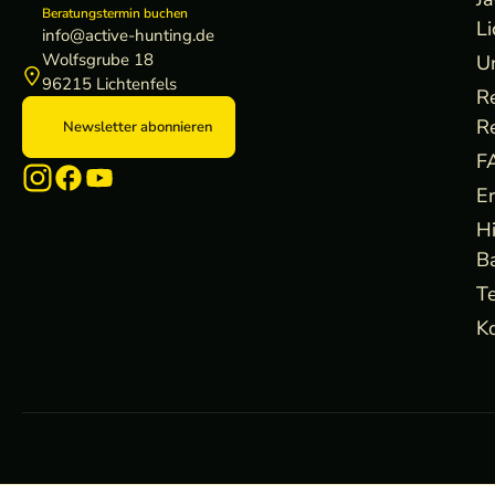
Beratungstermin buchen
Li
info@active-hunting.de
Wolfsgrube 18
U
96215 Lichtenfels
R
R
Newsletter abonnieren
F
E
H
B
Te
Ko