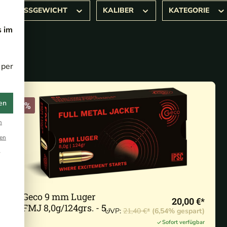
ESCHOSSGEWICHT
KALIBER
KATEGORIE
s im
 per
en
-7%
n
en
r
Geco 9 mm Luger
20,00 €*
FMJ 8,0g/124grs. - 50
UVP:
21,40 €*
(6,54% gespart)
Stk.
Sofort verfügbar