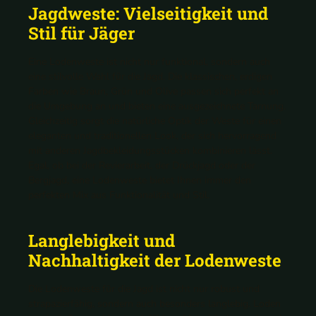
Jagdweste: Vielseitigkeit und
Stil für Jäger
Eine Lodenweste ist nicht nur funktional, sondern auch
eine stilvolle Wahl für die Jagd. Die klassischen, erdigen
Farben wie Braun, Grün und Olive passen sich perfekt an
die Umgebung an und bieten eine ausgezeichnete Tarnung.
Gleichzeitig sorgt die natürliche Optik der Weste für einen
eleganten und traditionellen Look, der sich hervorragend
mit anderen Jagdbekleidungsstücken kombinieren lässt.
Egal, ob bei der Revierarbeit, der Drückjagd oder der
Bergjagd, eine Lodenweste bietet Ihnen immer den
perfekten Mix aus Funktionalität und Stil.
Langlebigkeit und
Nachhaltigkeit der Lodenweste
Die Lodenweste für die Jagd ist nicht nur robust und
strapazierfähig, sondern auch besonders langlebig. Loden