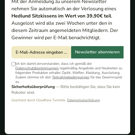
Mit der Anmeldung zu unserem Newsletter
nehmen Sie automatisch an der Verlosung eines
Hedlund Sitzkissens im Wert von 39,90€ teil
.
Ausgelost wird alle zwei Wochen unter den in
diesem Zeitraum angemeldeten Mitgliedern. Der
Gewinner wird per E-Mail benachrichtigt.
Hedlund Grenland
199,00 €*
Black Classic
Newsletter abonnieren
Herren Lodenweste
Ich bin damit einverstanden, dass ich gemäß der
Datenschutzbestimmungen
regelmäßig Angebote und Neuheiten zu
folgenden Produkten erhalte: Optik, Waffen, Kleidung, Ausrüstung.
Zudem stimme ich den
Teilnahmebedingungen
für das Gewinnspiel
zu.
Sicherheitsüberprüfung
— Bitte bestätigen Sie, dass Sie kein
Roboter sind.
Geschützt durch Cloudflare Turnstile.
Datenschutzerklärung
Hedlund Grenland
199,00 €*
Pro Grey Classic -
Herren Lodenweste