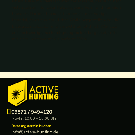
ist ein äußerst widerstandsfähiges Material, das auch nach
vielen Jahren intensiver Nutzung seine Form und Funktion
bewahrt. Darüber hinaus ist Loden ein nachhaltiges
Material, da es aus natürlicher Wolle hergestellt wird, die
biologisch abbaubar und umweltfreundlich ist. Wer also
auf hochwertige, nachhaltige Jagdbekleidung setzt, trifft
mit einer Lodenweste die perfekte Wahl.
09571 / 9494120
Mo–Fr, 10:00 – 18:00 Uhr
Beratungstermin buchen
info@active-hunting.de