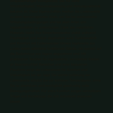
strapazierfähiges Wollgewebe, das für seine
Winddichtigkeit, Wasserabweisung und Atmungsaktivität
bekannt ist. Diese Eigenschaften machen die Lodenweste
zu einer hervorragenden Wahl, um Sie bei wechselnden
Witterungsbedingungen und bei allen Arten von
Jagdaktivitäten zu unterstützen. Dank des natürlichen
Materials bleibt Ihre Körpertemperatur stabil, während
Feuchtigkeit von außen abgehalten wird. Funktionalität
und Komfort mit Lodenwesten Unsere Jagdweste aus
Loden bietet zahlreiche funktionale Details, die speziell auf
die Bedürfnisse von Jägern abgestimmt sind. Mit
praktischen Taschen für Jagdzubehör, verstärkten Stellen
an beanspruchten Bereichen und einer bequemen
Passform sorgt die Lodenweste für Komfort und
Vielseitigkeit bei der Jagd. Die leichte Isolierung der
Lodenweste schützt Sie vor kühleren Temperaturen, ohne
Sie zu überhitzen, und ermöglicht gleichzeitig volle
Bewegungsfreiheit. Für extra Komfort sorgen verstellbare
Träger und Kordelzüge, die sich individuell anpassen
lassen.