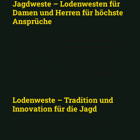
Jagdweste – Lodenwesten für
Damen und Herren für höchste
Ansprüche
Die Jagdweste ist ein unverzichtbares Kleidungsstück für
jeden Jäger, der auf der Suche nach Funktionalität, Komfort
und zusätzlichem Schutz ist. Besonders die Lodenweste
hat sich als ideale Wahl etabliert, da sie eine perfekte
Kombination aus Tradition, Langlebigkeit und modernen
Funktionen bietet. In unserem Onlineshop finden Sie eine
exklusive Auswahl an hochwertigen Lodenwesten, die für
jede Jagdsituation bestens geeignet sind.
Lodenweste – Tradition und
Innovation für die Jagd
Die Lodenweste kombiniert das natürliche, robuste
Material Loden mit modernen Funktionen, die für die Jagd
unerlässlich sind. Loden ist ein besonders