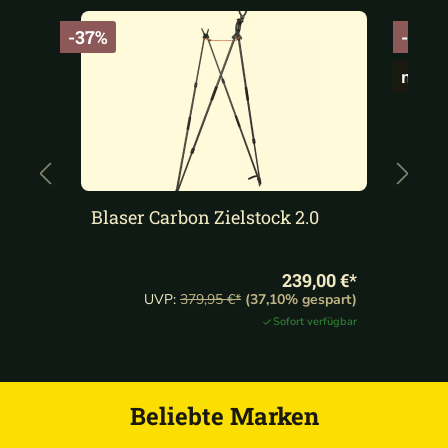
-37%
-26%
mit T
Blaser Carbon Zielstock 2.0
Pu
A
239,00 €*
0 €*
UVP:
379,95 €*
(37,10% gespart)
rsand
Sofort verfügbar
Beliebte Marken