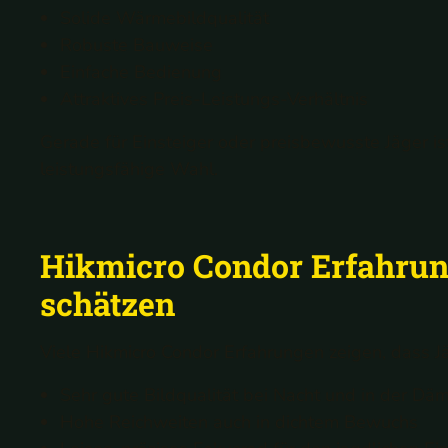
Solide Wärmebildqualität
Robuste Bauweise
Einfache Bedienung
Attraktives Preis-Leistungs-Verhältnis
Gerade für Einsteiger oder preisbewusste Jäger i
leistungsfähige Wahl.
Hikmicro Condor Erfahrun
schätzen
Viele Hikmicro Condor Erfahrungen zeigen, dass J
Sehr gute Bildqualität bei Nacht und in der D
Hohe Reichweiten auch in dichtem Bewuchs