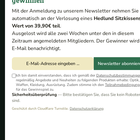
gewinnen
HERSTELLER
BATTERIELAUFZEIT
Mit der Anmeldung zu unserem Newsletter nehmen Sie
automatisch an der Verlosung eines
Hedlund Sitzkissen
FOTO-/VIDEOFUNKTION
OBJEKTIVDURCHMESS
Wert von 39,90€ teil
.
Ausgelost wird alle zwei Wochen unter den in diesem
SENSOR SENSITIVITÄT
SENSORGRÖSSE
Zeitraum angemeldeten Mitgliedern. Der Gewinner wird
E-Mail benachrichtigt.
Newsletter abonnier
Ich bin damit einverstanden, dass ich gemäß der
Datenschutzbestimmunge
-4%
regelmäßig Angebote und Neuheiten zu folgenden Produkten erhalte: Optik,
Waffen, Kleidung, Ausrüstung. Zudem stimme ich den
Teilnahmebedingung
für das Gewinnspiel zu.
Sicherheitsüberprüfung
— Bitte bestätigen Sie, dass Sie kein Robote
sind.
Geschützt durch Cloudflare Turnstile.
Datenschutzerklärung
Hikmicro Condor