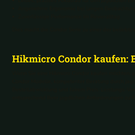
Leises, präzises Fokusrad für den jagdlichen Ei
Angenehme Ergonomie bei langen Beobachtu
Zuverlässige Performance im Revieralltag
Dies macht die Condor Serie zu einer der belieb
Hikmicro Condor kaufen: Be
Wenn Sie eine Hikmicro Condor kaufen möchten, pro
Condor Modelle, kompetenter Beratung durch jagde
Bestellabwicklung und fairem Preis-Leistungs-Ver
entsprechend Ihrer jagdlichen Anforderungen zu f