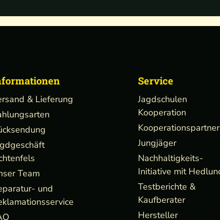
nformationen
Service
ersand & Lieferung
Jagdschulen
Kooperation
ahlungsarten
Kooperationspartner
ücksendung
Jungjäger
agdgeschäft
chtenfels
Nachhaltigkeits-
Initiative mit Hedlun
nser Team
Testberichte &
eparatur- und
Kaufberater
eklamationsservice
Hersteller
AQ