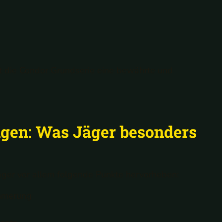
st die Condor Grundserie eine bewährte und
gen: Was Jäger besonders
äger vor allem folgende Punkte hervorheben:
ämmerung