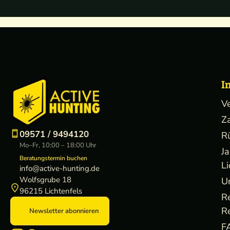
I
V
Z
09571 / 9494120
R
Mo–Fr, 10:00 – 18:00 Uhr
J
Beratungstermin buchen
Li
info@active-hunting.de
Wolfsgrube 18
U
96215 Lichtenfels
R
R
Newsletter abonnieren
F