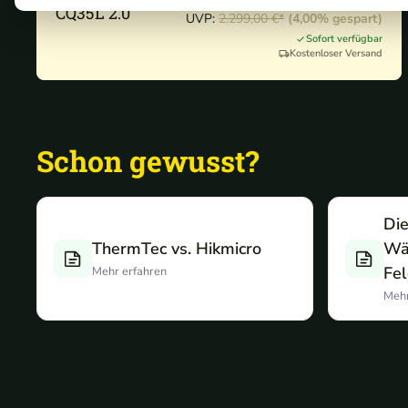
2.207,04 €*
CQ35L 2.0
UVP:
2.299,00 €*
(4,00% gespart)
Sofort verfügbar
Kostenloser Versand
Schon gewusst?
Die
ThermTec vs. Hikmicro
Wä
Fel
Mehr erfahren
Mehr