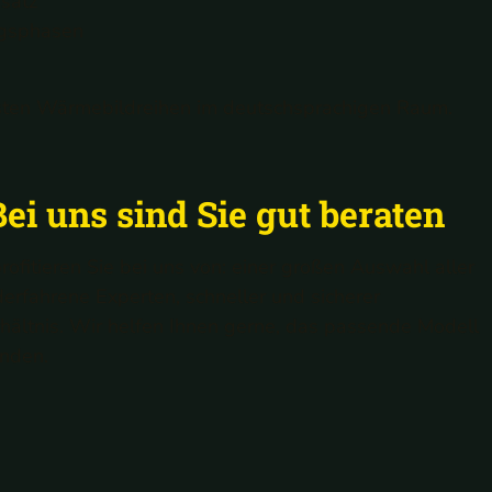
nsatz
ngsphasen
testen Wärmebildreihen im deutschsprachigen Raum.
i uns sind Sie gut beraten
fitieren Sie bei uns von: einer großen Auswahl aller
rfahrene Experten, schneller und sicherer
hältnis. Wir helfen Ihnen gerne, das passende Modell
inden.