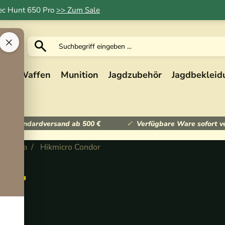
Tec Hunt 650 Pro
>> Zum Sale
×
ik
Waffen
Munition
Jagdzubehör
Jagdbekleid
ser Standardversand ab 500 €
Verfügbare Ware sofort v
dkamera
Hikmicro Condor
or