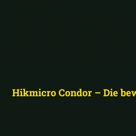
Die Geräte bieten:
Deutlich verbesserte Sensorempfindlichkeit
Hochauflösendes AMOLED-Display für gestoche
Optimierte Software mit verbesserter Detaildar
Längere Akkulaufzeiten kompaktere Bauweise u
Ob Wild erkennen, ansprechen oder auf weite Entfe
Vorteile, vor allem bei schwierigen Witterungsb
Hikmicro Condor – Die be
Die erste Generation der Hikmicro Condor Geräte b
Jäger, die ein zuverlässiges Monokular mit guter 
Sie überzeugt durch: