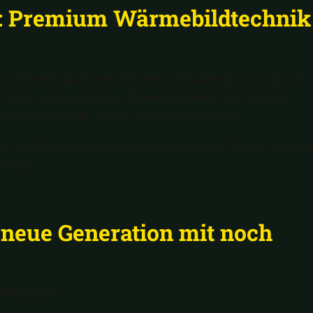
e: Premium Wärmebildtechnik
n Wärmebildgeräten für den jagdlichen Einsatz. Dank
und einer ergonomischen Bauweise bietet die Condor
für Nachtansitz, Pirsch und Revierarbeiten.
, das Präzision, Komfort und moderne Technik vereint,
 Wahl.
 neue Generation mit noch
t Maßstäbe.