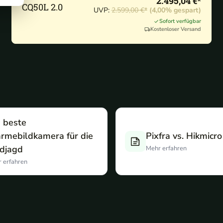
2.495,04 €*
CQ50L 2.0
UVP:
2.599,00 €*
(4,00% gespart)
Sofort verfügbar
Kostenloser Versand
 beste
rmebildkamera für die
Pixfra vs. Hikmicro
djagd
Mehr erfahren
 erfahren