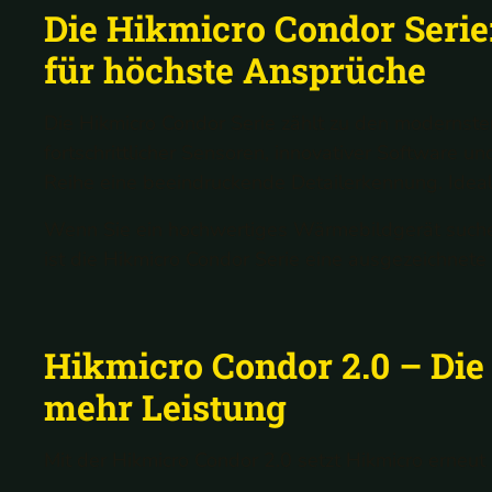
Die Hikmicro Condor Seri
für höchste Ansprüche
Die Hikmicro Condor Serie zählt zu den modernste
fortschrittlicher Sensoren, innovativer Software 
Reihe eine beeindruckende Detailerkennung. Ideal 
Wenn Sie ein hochwertiges Wärmebildgerät suchen
ist die Hikmicro Condor Serie eine ausgezeichnete
Hikmicro Condor 2.0 – Die
mehr Leistung
Mit der Hikmicro Condor 2.0 setzt Hikmicro erneu