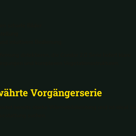
n scharfe Bilder
stellung
nd intuitivere Bedienung
rnung detektieren, die Condor 2.0 Serie liefert klare
edingungen und komplexen Vegetationsstrukturen.
währte Vorgängerserie
ietet bereits starke Wärmebildleistung und ist ideal fü
Ausstattung suchen.