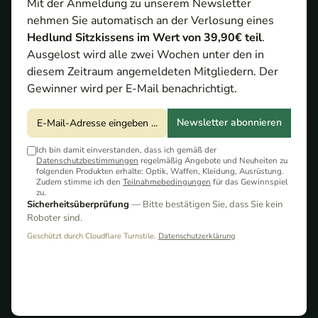
Mit der Anmeldung zu unserem Newsletter
nehmen Sie automatisch an der Verlosung eines
Hedlund Sitzkissens im Wert von 39,90€ teil
.
-30%
Ausgelost wird alle zwei Wochen unter den in
diesem Zeitraum angemeldeten Mitgliedern. Der
Gewinner wird per E-Mail benachrichtigt.
Pulsar
35,00 €*
Okulargummi
Newsletter abonnieren
UVP:
50,00 €*
(30,00% gespart)
Helion / Quantum
Sofort verfügbar
Ich bin damit einverstanden, dass ich gemäß der
Datenschutzbestimmungen
regelmäßig Angebote und Neuheiten zu
folgenden Produkten erhalte: Optik, Waffen, Kleidung, Ausrüstung.
Zudem stimme ich den
Teilnahmebedingungen
für das Gewinnspiel
zu.
Sicherheitsüberprüfung
— Bitte bestätigen Sie, dass Sie kein
Roboter sind.
Geschützt durch Cloudflare Turnstile.
Datenschutzerklärung
Infiray Remote /
89,00 €*
Fernbedienung
Sofort verfügbar
MAH 50 / MAL 25 /
38