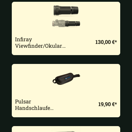
Infiray
130,00 €*
Viewfinder/Okularb
ooster Mate 4x24
Okular MAH
50/MAL25/38
Pulsar
19,90 €*
Handschlaufe
Helion-Geräte