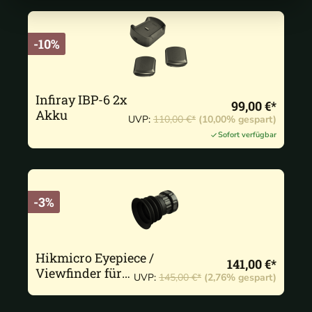
-10%
Infiray IBP-6 2x
99,00 €*
Akku
UVP:
110,00 €*
(10,00% gespart)
Sofort verfügbar
-3%
Hikmicro Eyepiece /
141,00 €*
Viewfinder für
UVP:
145,00 €*
(2,76% gespart)
Thunder & Cheetah