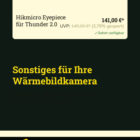
Hikmicro Eyepiece
141,00 €*
für Thunder 2.0
UVP:
145,00 €*
(2,76% gespart)
Sofort verfügbar
Sonstiges für Ihre
Wärmebildkamera
Hier finden Sie alles, was Sie noch für Ihre
Wärmebildkamera benötigen.