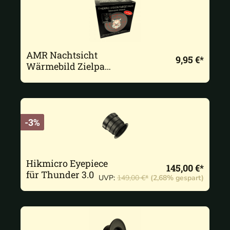
AMR Nachtsicht
9,95 €*
Wärmebild Zielpads
10 Stück
-3%
Hikmicro Eyepiece
145,00 €*
für Thunder 3.0
UVP:
149,00 €*
(2,68% gespart)