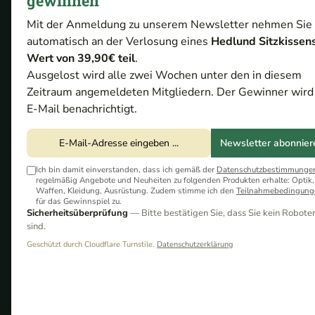
gewinnen
HERSTELLER
PREIS
BEWERTUN
Mit der Anmeldung zu unserem Newsletter nehmen Sie
automatisch an der Verlosung eines
Hedlund Sitzkissen
Wert von 39,90€ teil
.
Ausgelost wird alle zwei Wochen unter den in diesem
Zeitraum angemeldeten Mitgliedern. Der Gewinner wird
-17%
E-Mail benachrichtigt.
Newsletter abonnier
Ich bin damit einverstanden, dass ich gemäß der
Datenschutzbestimmunge
regelmäßig Angebote und Neuheiten zu folgenden Produkten erhalte: Optik,
Waffen, Kleidung, Ausrüstung. Zudem stimme ich den
Teilnahmebedingung
für das Gewinnspiel zu.
Sicherheitsüberprüfung
— Bitte bestätigen Sie, dass Sie kein Robote
sind.
Active Hunting
149,00 €*
Geschützt durch Cloudflare Turnstile.
Datenschutzerklärung
Kanzelecken, 4er Set
UVP:
179,00 €*
(16,76% gespart)
KTL-beschichtet, 7
Sofort verfügbar
Grad