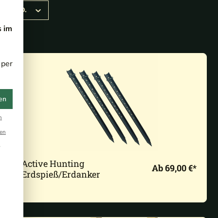
G MIND.
s im
 per
en
n
en
r
Active Hunting
Ab 69,00 €*
Erdspieß/Erdanker