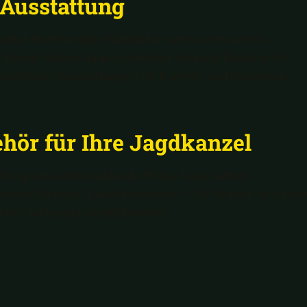
 Ausstattung
nötigt hochwertige Materialien und durchdachtes
 Kanzel selber bauen, darunter: robuste Bauteile für
terfeste Ausstattungen für Komfort und Sicherheit.
hör für Ihre Jagdkanzel
ttung eine entscheidende Rolle. Dazu zählen:
sichere Schüsse, Kanzelheizungen – für Wärme an kalte
ehör für langen Ansitzkomfort.