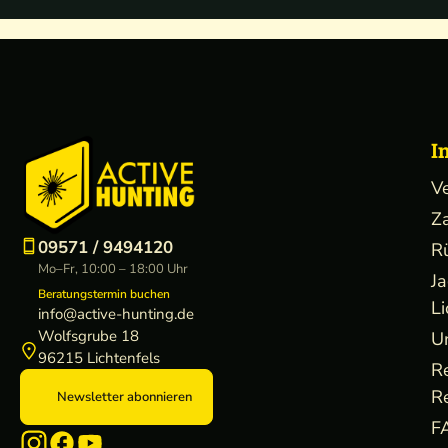
I
V
Z
09571 / 9494120
R
Mo–Fr, 10:00 – 18:00 Uhr
J
Beratungstermin buchen
Li
info@active-hunting.de
Wolfsgrube 18
U
96215 Lichtenfels
R
R
Newsletter abonnieren
F