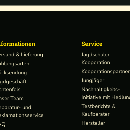
nformationen
Service
ersand & Lieferung
Jagdschulen
Kooperation
ahlungsarten
Kooperationspartner
ücksendung
Jungjäger
agdgeschäft
chtenfels
Nachhaltigkeits-
Initiative mit Hedlun
nser Team
Testberichte &
eparatur- und
Kaufberater
eklamationsservice
Hersteller
AQ