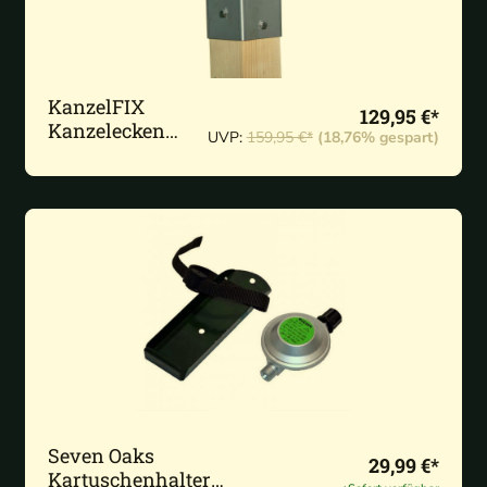
KanzelFIX
129,95 €*
Kanzelecken
UVP:
159,95 €*
(18,76% gespart)
Edelstahl Gerade
10x10cm inkl.
Schrauben-Set
Seven Oaks
29,99 €*
Kartuschenhalter