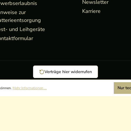
Newsletter
rwerbserlaubnis
Karriere
inweise zur
atterieentsorgung
st- und Leihgeräte
ntaktformular
Verträge hier widerrufen
Nur te
 können.
Mehr Informationen ...