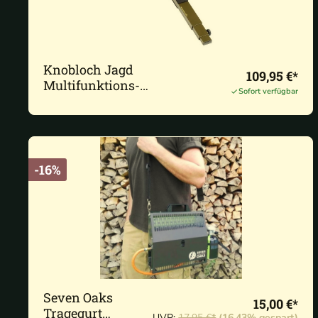
Knobloch Jagd
109,95 €*
Multifunktions-
Sofort verfügbar
Zielhilfe 58-144cm
-16%
Seven Oaks
15,00 €*
Tragegurt
UVP:
17,95 €*
(16,43% gespart)