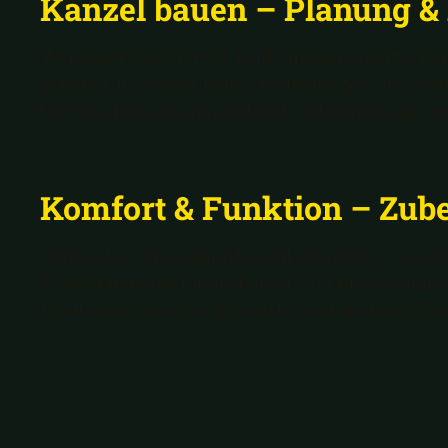
Kanzel bauen – Planung &
Wer eine Kanzel für die Jagd errichten möchte, be
Zubehör. In unserer Kategorie finden Sie alles zum
Kanzeln, Befestigungsmaterial und Werkzeuge, wet
Komfort & Funktion – Zube
Neben dem Grundgerüst spielt die richtige Aussta
Gewehrauflagen für die Kanzel – für präzise und 
Jagdtagen, Ablagen, Sitzpolster und weiteres Zub