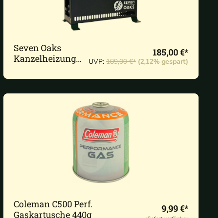
Seven Oaks
185,00 €*
Kanzelheizung
UVP:
189,00 €*
(2,12% gespart)
Zeltheizung
Coleman C500 Perf.
9,99 €*
Gaskartusche 440g