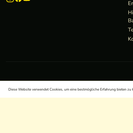
E
H
B
Te
Ko
Diese Website verwendet Cookies, um eine bestmögliche Erfahrung bieten zu
/
/
/
AGB
Widerrufsrecht
Datenschutz
Impressum