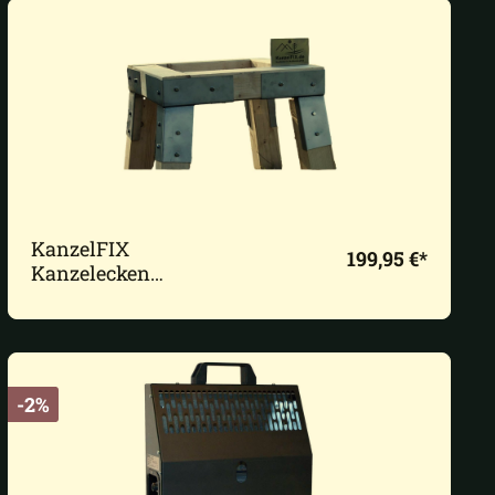
KanzelFIX
199,95 €*
Kanzelecken
Edelstahl 7 Grad
10x10cm inkl.
Schrauben-Set
-2%