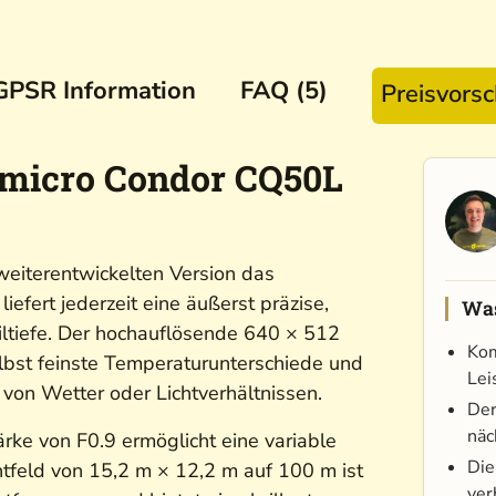
GPSR Information
FAQ (5)
Preisvors
kmicro Condor CQ50L
eiterentwickelten Version das
efert jederzeit eine äußerst präzise,
Was
iltiefe. Der hochauflösende 640 × 512
Kom
lbst feinste Temperaturunterschiede und
Lei
g von Wetter oder Lichtverhältnissen.
Der
näc
ärke von F0.9 ermöglicht eine variable
Die
htfeld von 15,2 m × 12,2 m auf 100 m ist
ver