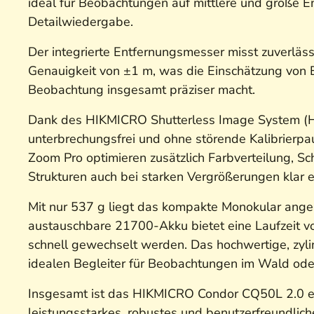
ideal für Beobachtungen auf mittlere und große En
Detailwiedergabe.
Der integrierte Entfernungsmesser misst zuverläss
Genauigkeit von ±1 m, was die Einschätzung von E
Beobachtung insgesamt präziser macht.
Dank des HIKMICRO Shutterless Image System (HSIS
unterbrechungsfrei und ohne störende Kalibrierpa
Zoom Pro optimieren zusätzlich Farbverteilung, Sc
Strukturen auch bei starken Vergrößerungen klar 
Mit nur 537 g liegt das kompakte Monokular an
austauschbare 21700-Akku bietet eine Laufzeit v
schnell gewechselt werden. Das hochwertige, zyl
idealen Begleiter für Beobachtungen im Wald oder
Insgesamt ist das HIKMICRO Condor CQ50L 2.0 ein
leistungsstarkes, robustes und benutzerfreundli