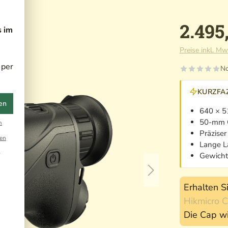
2.495
s im
Preise inkl. Mw
 per
No
KURZFAZ
en
640 × 5
50-mm O
n
Präzise
en
Lange L
r
Gewicht
Erhalten S
Hikmicro 
Die Cap wi