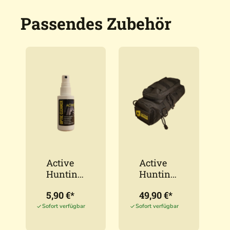
Passendes Zubehör
Active
Active
Hunting
Hunting
Optikrei
Schutzta
5,90 €*
49,90 €*
niger
sche für
50ml
Wärmeb
Sofort verfügbar
Sofort verfügbar
ildgeräte