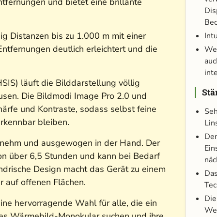
tfernungen und bietet eine brillante
Dis
Beo
ig Distanzen bis zu 1.000 m mit einer
Int
ntfernungen deutlich erleichtert und die
Wec
auc
int
) läuft die Bilddarstellung völlig
Stä
usen. Die Bildmodi Image Pro 2.0 und
härfe und Kontraste, sodass selbst feine
Seh
erkennbar bleiben.
Lin
Der
genehm und ausgewogen in der Hand. Der
Ein
on über 6,5 Stunden und kann bei Bedarf
näc
indrische Design macht das Gerät zu einem
Das
 auf offenen Flächen.
Tec
Die
e hervorragende Wahl für alle, die ein
Wet
ches Wärmebild-Monokular suchen und ihre