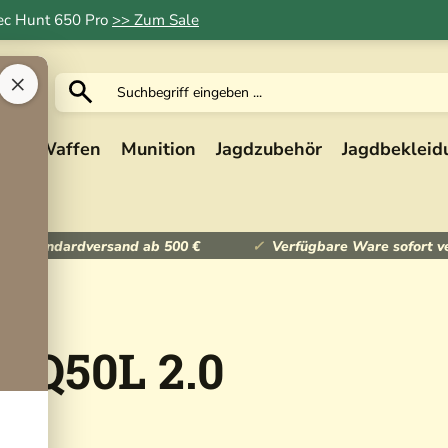
Tec Hunt 650 Pro
>> Zum Sale
×
ik
Waffen
Munition
Jagdzubehör
Jagdbekleid
ser Standardversand ab 500 €
Verfügbare Ware sofort v
CQ50L 2.0