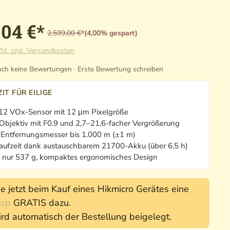
,04 €*
2.599,00 €*
(4,00% gespart)
St. zzgl. Versandkosten
ch keine Bewertungen · Erste Bewertung schreiben
IT FÜR EILIGE
12 VOx-Sensor mit 12 μm Pixelgröße
bjektiv mit F0.9 und 2,7–21,6-facher Vergrößerung
r Entfernungsmesser bis 1.000 m (±1 m)
aufzeit dank austauschbarem 21700-Akku (über 6,5 h)
 nur 537 g, kompaktes ergonomisches Design
ie jetzt beim Kauf eines Hikmicro Gerätes eine
Cap
GRATIS dazu.
rd automatisch der Bestellung beigelegt.