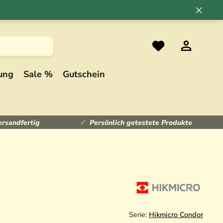
×
ung
Sale %
Gutschein
ersandfertig
Persönlich getestete Produkte
Serie:
Hikmicro Condor