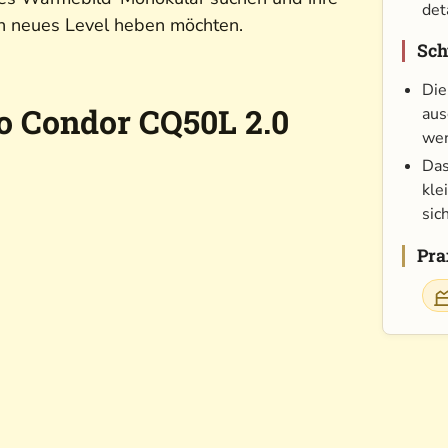
det
in neues Level heben möchten.
Sch
Die
o Condor CQ50L 2.0
aus
wen
Das
kle
sich
Pra