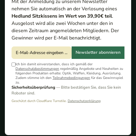
Mit der Anmeldung zu unserem Newsletter
nehmen Sie automatisch an der Verlosung eines
Hedlund Sitzkissens im Wert von 39,90€ teil
.
Ausgelost wird alle zwei Wochen unter den in
diesem Zeitraum angemeldeten Mitgliedern. Der
Gewinner wird per E-Mail benachrichtigt.
Newsletter abonnieren
Ich bin damit einverstanden, dass ich gemäß der
Datenschutzbestimmungen
regelmäßig Angebote und Neuheiten zu
folgenden Produkten erhalte: Optik, Waffen, Kleidung, Ausrüstung.
Zudem stimme ich den
Teilnahmebedingungen
für das Gewinnspiel
zu.
Sicherheitsüberprüfung
— Bitte bestätigen Sie, dass Sie kein
Hier in Bayern beginnt seit 2026 erstmals die Jagd auf
Roboter sind.
Böcke und Schmalrehe bereits ab dem 16. April, statt wie
jeher am 01. Mai. Ein Grund zu dieser offiziellen
Geschützt durch Cloudflare Turnstile.
Datenschutzerklärung
Entscheidung war u.a. die noch nicht sehr fortgeschrittene
Vegetation in Wald und Flur. Aber auch die körperlichen
Zustände beim Rehwild sollen so besser erkannt werden
können, um bspw. Schmalreh und Geiß einfacher
voneinander unterscheiden zu können.