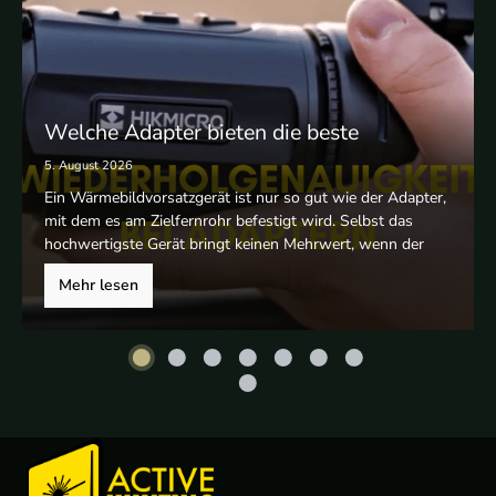
Welche Adapter bieten die beste
Wiederholgenauigkeit für
5. August 2026
Wärmebildvorsatzgeräte?
Ein Wärmebildvorsatzgerät ist nur so gut wie der Adapter,
mit dem es am Zielfernrohr befestigt wird. Selbst das
hochwertigste Gerät bringt keinen Mehrwert, wenn der
Adapter beim Auf- und Absetzen die Zielpunktlage
Mehr lesen
verschiebt. In diesem Beitrag erfährst du, worauf es bei der
Wiederholgenauigkeit von Adaptern ankommt und welche
Adaptersysteme sich in der Praxis bewährt haben.