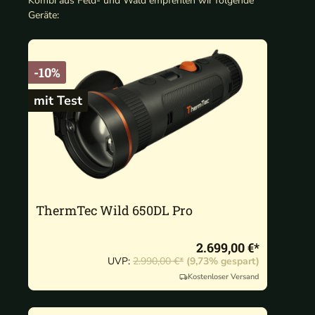
Kombi aus Feld- und Wald empfehlen wir folgende
Geräte:
-10%
mit Test
ThermTec Wild 650DL Pro
2.699,00 €*
UVP:
2.990,00 €*
(9,73% gespart)
Kostenloser Versand