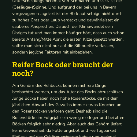
Unterscheidungsmerkmal von Schmalreh und Geiß ist die
(Gesäuge-)Spinne. Und aufgrund der bei uns in Bayern
vorgezogenen Jagdzeit ist der Blick auf selbige nicht durch
zu hohes Gras oder Laub verdeckt und gewährleistet ein
sauberes Ansprechen. Da auch der Klimawandel sein
Übriges tut und man immer häufiger hört, dass auch schon
bereits Anfang/Mitte April die ersten Kitze gesetzt werden,
sollte man sich nicht nur auf die Silhouette verlassen,
sondern jegliche Faktoren mit einbeziehen.
Reifer Bock oder braucht der
noch?
Am Gehörn des Rehbocks können mehrere Dinge
beobachtet werden, um das Alter des Bocks abzuschätzen.
Junge Böcke haben noch hohe Rosenstöcke, da mit dem
jährlichen Abwurf des Geweihs immer etwas Knochen an
den Rosenstöcken verloren geht. Deshalb sind die
Rosenstöcke im Folgejahr ein wenig niedriger und bei alten
Böcken folglich sehr niedrig. Aber auch das Gehörn liefert
keine Gewissheit, da Futterangebot und -verfügbarkeit
Einfluss auf das Gehörnwachstum haben und regional