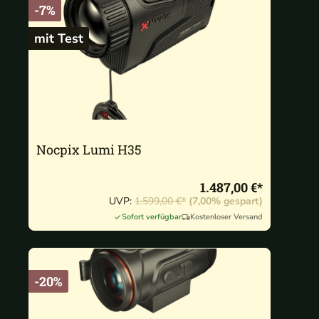
-7%
mit Test
Nocpix Lumi H35
1.487,00 €*
UVP:
1.599,00 €*
(7,00% gespart)
Sofort verfügbar
Kostenloser Versand
-20%