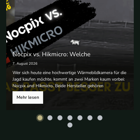
Nocpix vs. Hikmicro: Welche
Wärmebildkamera ist die bessere Wahl?
7. August 2026
Wer sich heute eine hochwertige Wärmebildkamera für die
Jagd kaufen möchte, kommt an zwei Marken kaum vorbei:
Nocpix und Hikmicro. Beide Hersteller gehören
mittlerweile zu den innovativsten Anbietern auf dem Markt
Mehr lesen
und bieten eine große Auswahl an Wärmebild
Handgeräten, Wärmebild Vorsatzgeräten und
Wärmebildferngläsern. Während Hikmicro bereits seit
vielen Jahren zu den etablierten Marktführern zählt, hat
sich Nocpix vormals Infiray mitlerweile wieder am Markt
etabliert.