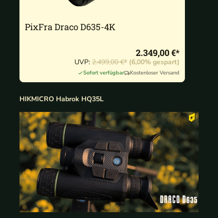
PixFra Draco D635-4K
2.349,00 €*
UVP:
2.499,00 €*
(6,00% gespart)
Sofort verfügbar
Kostenloser Versand
HIKMICRO Habrok HQ35L