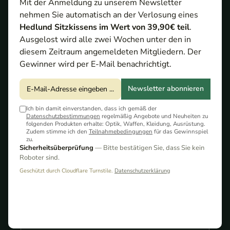
Praxisvergleich
Mit der Anmeldung zu unserem Newsletter
nehmen Sie automatisch an der Verlosung eines
Hedlund Sitzkissens im Wert von 39,90€ teil
.
Ausgelost wird alle zwei Wochen unter den in
diesem Zeitraum angemeldeten Mitgliedern. Der
Gewinner wird per E-Mail benachrichtigt.
Newsletter abonnieren
Ich bin damit einverstanden, dass ich gemäß der
Datenschutzbestimmungen
regelmäßig Angebote und Neuheiten zu
folgenden Produkten erhalte: Optik, Waffen, Kleidung, Ausrüstung.
Mit etwas Verzögerung hat nun auch ThermTec ein
Zudem stimme ich den
Teilnahmebedingungen
für das Gewinnspiel
zu.
kombiniertes Fernglas mit Tag-, Nachtsicht- und
Sicherheitsüberprüfung
— Bitte bestätigen Sie, dass Sie kein
Wärmebildtechnik inklusive Laserentfernungsmesser
Roboter sind.
vorgestellt. Das ThermTec Ventus 635L tritt damit gegen
Geschützt durch Cloudflare Turnstile.
Datenschutzerklärung
etablierte Modelle wie das HIKMICRO Habrok 35L und
das Pixfra Draco 635 an. Grund genug für einen direkten
Praxisvergleich.
Inhaltsverzeichnis