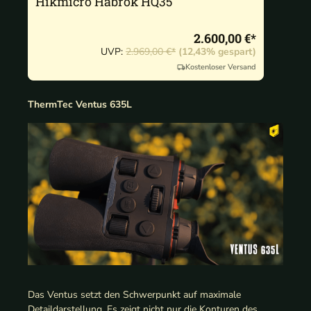
Hikmicro Habrok HQ35
2.600,00 €*
UVP:
2.969,00 €*
(12,43% gespart)
Kostenloser Versand
ThermTec Ventus 635L
Das Ventus setzt den Schwerpunkt auf maximale
Detaildarstellung. Es zeigt nicht nur die Konturen des