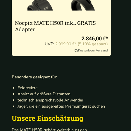
Nocpix MATE H50R inkl. GRATIS
Adapter
2.846,00 €*
UVP:
2.999,00 €*
(5,10% gespart)
Kostenloser Versand
Besonders geeignet für:
Feldreviere
Ansitz auf größere Distanzen
technisch anspruchsvolle Anwender
Jäger, die ein ausgereiftes Premiumgerät suchen
Unsere Einschätzung
Das MATE H50R gehört weiterhin zu den