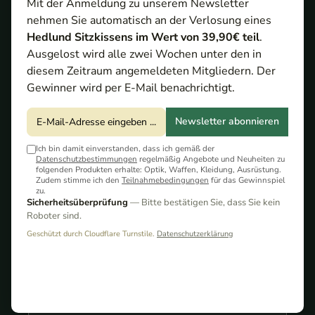
Vorsatzgerät ist die
Mit der Anmeldung zu unserem Newsletter
bessere Wahl?
nehmen Sie automatisch an der Verlosung eines
Hedlund Sitzkissens im Wert von 39,90€ teil
.
Ausgelost wird alle zwei Wochen unter den in
diesem Zeitraum angemeldeten Mitgliedern. Der
Gewinner wird per E-Mail benachrichtigt.
Newsletter abonnieren
Ich bin damit einverstanden, dass ich gemäß der
Datenschutzbestimmungen
regelmäßig Angebote und Neuheiten zu
folgenden Produkten erhalte: Optik, Waffen, Kleidung, Ausrüstung.
Zudem stimme ich den
Teilnahmebedingungen
für das Gewinnspiel
zu.
Sicherheitsüberprüfung
— Bitte bestätigen Sie, dass Sie kein
Du möchtest dir ein neues Wärmebild Vorsatzgerät kaufen
Roboter sind.
und schwankst zwischen dem Nocpix MATE H50R und
dem ThermTec Hunt 650L Pro? Dann stehst du aktuell vor
Geschützt durch Cloudflare Turnstile.
Datenschutzerklärung
einer der spannendsten Entscheidungen im
Premiumsegment.
Inhaltsverzeichnis