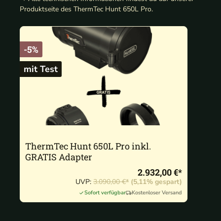
Produktseite des ThermTec Hunt 650L Pro.
-5%
mit Test
ThermTec Hunt 650L Pro inkl.
GRATIS Adapter
2.932,00 €*
UVP:
3.090,00 €*
(5,11% gespart)
Sofort verfügbar
Kostenloser Versand