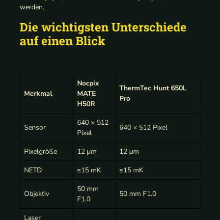
werden.
Die wichtigsten Unterschiede
auf einen Blick
Nocpix
ThermTec Hunt 650L
Merkmal
MATE
Pro
H50R
640 × 512
Sensor
640 × 512 Pixel
Pixel
Pixelgröße
12 μm
12 μm
NETD
≤15 mK
≤15 mK
50 mm
Objektiv
50 mm F1.0
F1.0
Laser