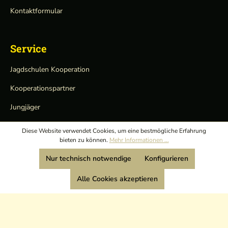
Kontaktformular
Service
Jagdschulen Kooperation
Kooperationspartner
Jungjäger
Nachhaltigkeits-Initiative mit Hedlund
Diese Website verwendet Cookies, um eine bestmögliche Erfahrung
bieten zu können.
Mehr Informationen ...
Testberichte & Kaufberater
Nur technisch notwendige
Konfigurieren
Hersteller
Alle Cookies akzeptieren
Newsletter
Karriere