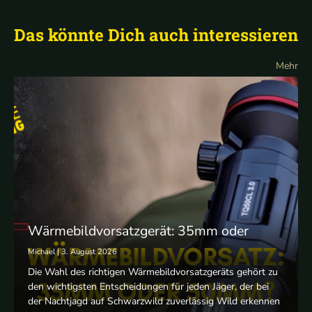
Das könnte Dich auch interessieren
Mehr
Wärmebildvorsatzgerät: 35mm oder
50mm? Der große Vergleich
Michael | 3. August 2026
Die Wahl des richtigen Wärmebildvorsatzgeräts gehört zu
den wichtigsten Entscheidungen für jeden Jäger, der bei
der Nachtjagd auf Schwarzwild zuverlässig Wild erkennen