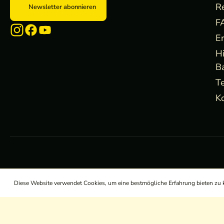
R
Newsletter abonnieren
F
E
H
B
Te
Ko
Diese Website verwendet Cookies, um eine bestmögliche Erfahrung bieten zu
/
/
/
AGB
Widerrufsrecht
Datenschutz
Impressum