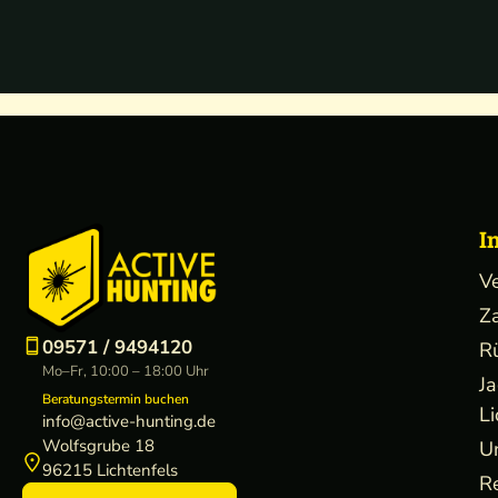
I
V
Z
09571 / 9494120
R
Mo–Fr, 10:00 – 18:00 Uhr
J
Beratungstermin buchen
Li
info@active-hunting.de
Wolfsgrube 18
U
96215 Lichtenfels
R