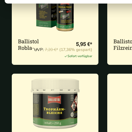
Ballistol
Ballisto
5,95 €*
Robla-
Filzrei
UVP:
7,20 €*
(17,36% gespart)
Laufreiniger
Klassi
Sofort verfügbar
65 ml
versch
Kaliber