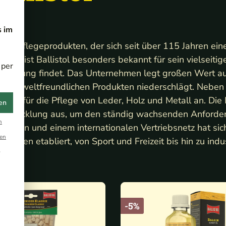
s im
r von Pflegeprodukten, der sich seit über 115 Jahren ein
904, ist Ballistol besonders bekannt für sein vielseitig
 per
wendung findet. Das Unternehmen legt großen Wert au
von umweltfreundlichen Produkten niederschlägt. Neben
ngen für die Pflege von Leder, Holz und Metall an. Die
en
nd Entwicklung aus, um den ständig wachsenden Anford
n
dition und einem internationalen Vertriebsnetz hat sich
en
nchen etabliert, von Sport und Freizeit bis hin zu indus
r
-5%