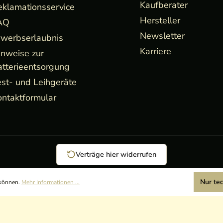
Kaufberater
eklamationsservice
Hersteller
AQ
Newsletter
rwerbserlaubnis
Karriere
inweise zur
atterieentsorgung
st- und Leihgeräte
ntaktformular
Verträge hier widerrufen
Nur te
 können.
Mehr Informationen ...