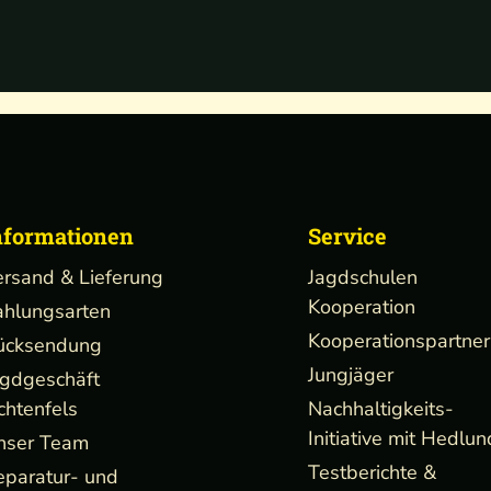
nformationen
Service
ersand & Lieferung
Jagdschulen
Kooperation
ahlungsarten
Kooperationspartner
ücksendung
Jungjäger
agdgeschäft
chtenfels
Nachhaltigkeits-
Initiative mit Hedlun
nser Team
Testberichte &
eparatur- und