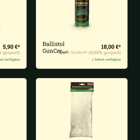
Ballistol
5,90 €*
18,00 €*
GunCer
% gespart)
UVP:
19,90 €*
(9,55% gespart)
Waffenöl
ort verfügbar
Sofort verfügbar
Spray 200 ml