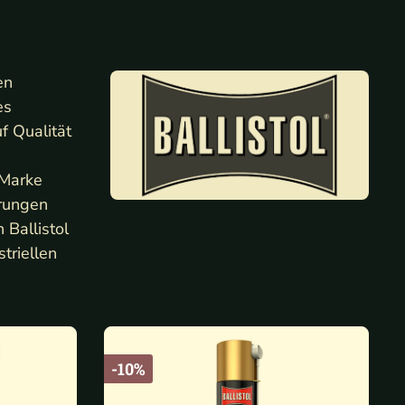
en
es
f Qualität
 Marke
erungen
 Ballistol
triellen
-10%