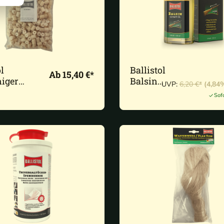
l
Ballistol
Ab 15,40 €*
niger
Balsin
UVP:
6,20 €*
(4,84
k
Schaftöl hell
Sof
iedene
50 ml