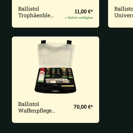
Ballistol
Ballisto
11,00 €*
Trophäenbleic
Univer
Sofort verfügbar
he
er-
Spende
Ballistol
70,00 €*
Waffenpflege
Set