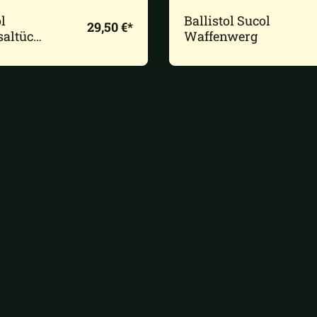
l
Ballistol Sucol
29,50 €*
saltüch
Waffenwerg
rbox