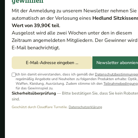
gewinnen
Mit der Anmeldung zu unserem Newsletter nehmen Sie
automatisch an der Verlosung eines
Hedlund Sitzkissen
Wert von 39,90€ teil
.
Ballistol ist ein renommierter deutscher Herstelle
Ausgelost wird alle zwei Wochen unter den in diesem
exzellenten Ruf erarbeitet hat. Gegründet im Jahr 1
Zeitraum angemeldeten Mitgliedern. Der Gewinner wird
Universalöl, das in zahlreichen Anwendungen Ver
E-Mail benachrichtigt.
und Nachhaltigkeit, was sich in der Entwicklung 
Waffenpflegeprodukten bietet Ballistol auch Lösu
Newsletter abonnier
zeichnet sich durch ihre innovative Forschung u
Ich bin damit einverstanden, dass ich gemäß der
Datenschutzbestimmunge
der Kunden gerecht zu werden. Mit einer langen Tra
regelmäßig Angebote und Neuheiten zu folgenden Produkten erhalte: Optik,
Waffen, Kleidung, Ausrüstung. Zudem stimme ich den
Teilnahmebedingung
als vertrauenswürdiger Partner in verschiedenen Bra
für das Gewinnspiel zu.
Sicherheitsüberprüfung
— Bitte bestätigen Sie, dass Sie kein Robote
Anwendungen.
sind.
Geschützt durch Cloudflare Turnstile.
Datenschutzerklärung
-17%