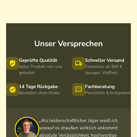
N
.
H
o
H
u
1
u
b
0
b
e
T
e
r
r
r
t
o
Unser Versprechen
t
u
p
u
s
h
s
“
Geprüfte Qualität
Schneller Versand
ä
“
B
Jedes Produkt von uns
Kostenlos ab 500 €
e
H
l
getestet
(ausgen. Waffen)
n
i
i
b
r
t
14 Tage Rückgabe
Fachberatung
l
s
z
Bestellen ohne Risiko
Persönlich & kompetent
e
c
-
i
h
B
c
h
l
h
o
e
„Als leidenschaftlicher Jäger weiß ich,
e
r
i
worauf es draußen wirklich ankommt:
n
c
absolute Verlässlichkeit, hochwertige