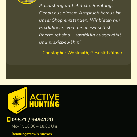
b
h
Ausrüstung und ehrliche Beratung.
e
e
Genau aus diesem Anspruch heraus ist
i
unser Shop entstanden. Wir bieten nur
z
e
Produkte an, von denen wir selbst
überzeugt sind – sorgfältig ausgewählt
und praxisbewährt."
– Christopher Wohlmuth, Geschäftsführer
09571 / 9494120
Mo–Fr, 10:00 – 18:00 Uhr
Beratungstermin buchen