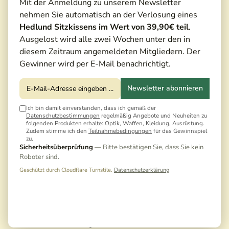
Mit der Anmeldung zu unserem Newsletter
nehmen Sie automatisch an der Verlosung eines
Hedlund Sitzkissens im Wert von 39,90€ teil
.
Ausgelost wird alle zwei Wochen unter den in
diesem Zeitraum angemeldeten Mitgliedern. Der
Gewinner wird per E-Mail benachrichtigt.
Newsletter abonnieren
Ich bin damit einverstanden, dass ich gemäß der
Datenschutzbestimmungen
regelmäßig Angebote und Neuheiten zu
11,00 €*
folgenden Produkten erhalte: Optik, Waffen, Kleidung, Ausrüstung.
Zudem stimme ich den
Teilnahmebedingungen
für das Gewinnspiel
zu.
Sicherheitsüberprüfung
— Bitte bestätigen Sie, dass Sie kein
Inhalt:
0.25 Kilogramm
(44,00 €* / 1 Kilogramm)
Roboter sind.
Preise inkl. MwSt. zzgl. Versandkosten
Geschützt durch Cloudflare Turnstile.
Datenschutzerklärung
Noch keine Bewertungen · Erste Bewertung
schreiben
Sofort versandfertig | Auf Lager, Lieferzeit: 1-3 Tage
Noch 3 Artikel vorrätig