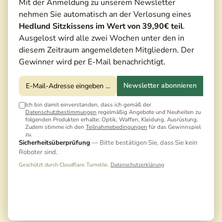
Mit der Anmeldung zu unserem Newsletter
nehmen Sie automatisch an der Verlosung eines
Hedlund Sitzkissens im Wert von 39,90€ teil
.
Ausgelost wird alle zwei Wochen unter den in
diesem Zeitraum angemeldeten Mitgliedern. Der
Gewinner wird per E-Mail benachrichtigt.
Newsletter abonnieren
Ich bin damit einverstanden, dass ich gemäß der
Datenschutzbestimmungen
regelmäßig Angebote und Neuheiten zu
folgenden Produkten erhalte: Optik, Waffen, Kleidung, Ausrüstung.
Zudem stimme ich den
Teilnahmebedingungen
für das Gewinnspiel
zu.
5,90 €*
Sicherheitsüberprüfung
— Bitte bestätigen Sie, dass Sie kein
6,20 €*
(4,84% gespart)
Roboter sind.
Inhalt:
0.05 Liter
(118,00 €* / 1 Liter)
Geschützt durch Cloudflare Turnstile.
Datenschutzerklärung
Preise inkl. MwSt. zzgl. Versandkosten
Noch keine Bewertungen · Erste Bewertung
schreiben
Sofort versandfertig | Auf Lager, Lieferzeit: 1-3 Tage