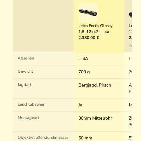
Leica Fortis Glossy
Leica 
1,8-12x42i L-4a
12x50
2.380,00 €
2.695
Zum P
Absehen
L-4A
L-4A
Gewicht
700 g
700 g
Jagdart
Bergjagd, Pirsch
Ansitz
Pirsch
Leuchtabsehen
Ja
Ja
Montageart
30mm Mittelrohr
ZEISS
30mm 
Objektivaußendurchmesser
50 mm
57 m