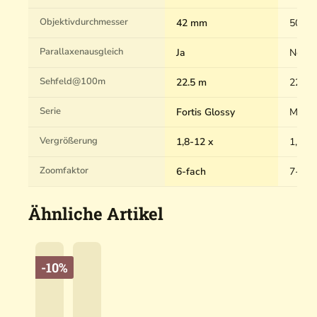
Objektivdurchmesser
42 mm
50 m
Parallaxenausgleich
Ja
Nein
Sehfeld@100m
22.5 m
22.5 
Serie
Fortis Glossy
Magnu
Vergrößerung
1,8-12 x
1,8-12
Zoomfaktor
6-fach
7-fac
Ähnliche Artikel
-10%