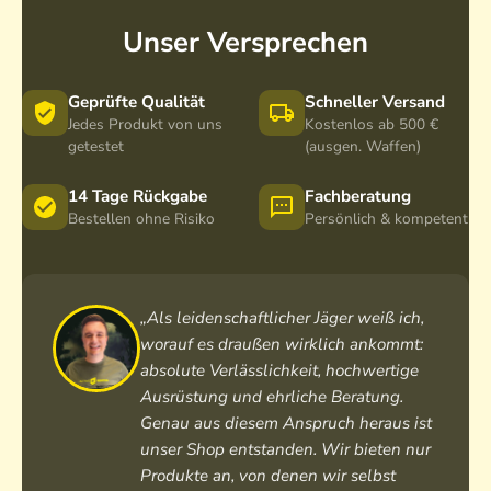
s
s
s
y
y
y
Unser Versprechen
1
1
2
-
,
-
6
8
1
Geprüfte Qualität
Schneller Versand
x
-
2
Jedes Produkt von uns
Kostenlos ab 500 €
getestet
(ausgen. Waffen)
2
1
x
4
2
5
i
x
0
14 Tage Rückgabe
Fachberatung
Bestellen ohne Risiko
Persönlich & kompetent
L
4
i
-
2
L
4
i
-
a
L
4
-
a
„Als leidenschaftlicher Jäger weiß ich,
4
worauf es draußen wirklich ankommt:
a
absolute Verlässlichkeit, hochwertige
Ausrüstung und ehrliche Beratung.
Genau aus diesem Anspruch heraus ist
unser Shop entstanden. Wir bieten nur
Produkte an, von denen wir selbst