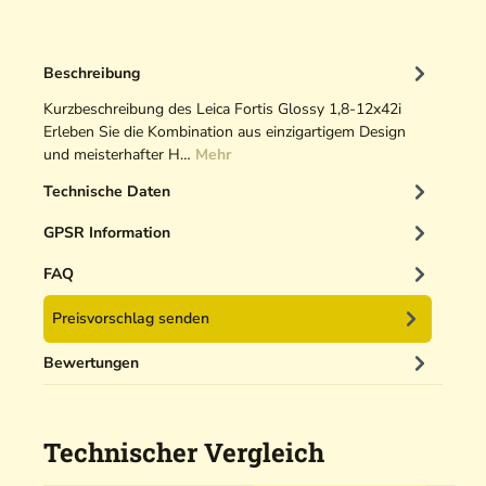
a
g
t
O
t
p
e
Beschreibung
t
l
i
Kurzbeschreibung des Leica Fortis Glossy 1,8-12x42i
m
k
Erleben Sie die Kombination aus einzigartigem Design
o
r
und meisterhafter H…
Mehr
n
e
t
Technische Daten
i
a
n
GPSR Information
g
i
e
g
FAQ
e
Preisvorschlag senden
r
5
Bewertungen
0
m
l
Technischer Vergleich