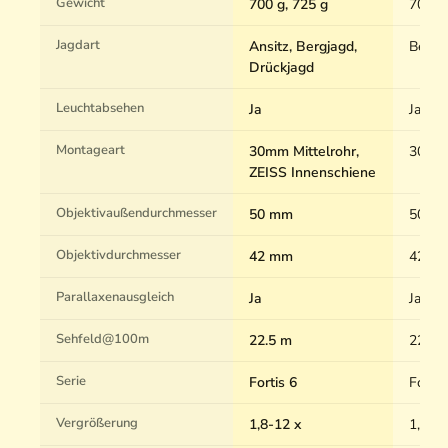
Gewicht
700 g, 725 g
700 g
Jagdart
Ansitz, Bergjagd,
Bergja
Drückjagd
Leuchtabsehen
Ja
Ja
Montageart
30mm Mittelrohr,
30mm 
ZEISS Innenschiene
Objektivaußendurchmesser
50 mm
50 m
Objektivdurchmesser
42 mm
42 m
Parallaxenausgleich
Ja
Ja
Sehfeld@100m
22.5 m
22.5 
Serie
Fortis 6
Fortis
Vergrößerung
1,8-12 x
1,8-12