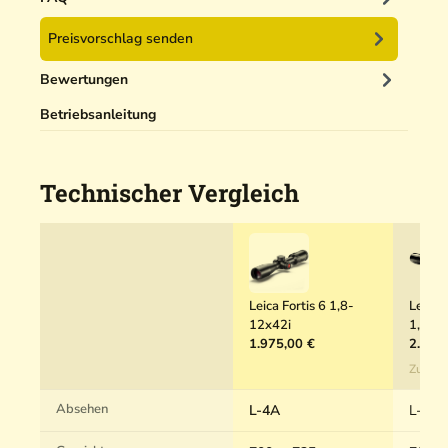
C
e
o
Preisvorschlag senden
r
v
5
e
Bewertungen
0
r
m
Betriebsanleitung
l
Technischer Vergleich
Leica Fortis 6 1,8-
Leica 
12x42i
1,8-1
1.975,00 €
2.380
Zum P
Absehen
L-4A
L-4A