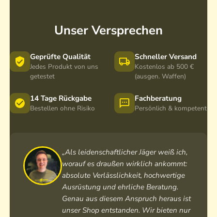
s
s
s
s
s
s
y
y
y
Unser Versprechen
1
1
2
-
,
-
6
8
1
Geprüfte Qualität
Schneller Versand
x
-
2
Jedes Produkt von uns
Kostenlos ab 500 €
getestet
(ausgen. Waffen)
2
1
x
4
2
5
i
x
0
14 Tage Rückgabe
Fachberatung
Bestellen ohne Risiko
Persönlich & kompetent
L
4
i
-
2
L
4
i
-
a
L
4
-
a
„Als leidenschaftlicher Jäger weiß ich,
4
worauf es draußen wirklich ankommt:
a
absolute Verlässlichkeit, hochwertige
Ausrüstung und ehrliche Beratung.
Genau aus diesem Anspruch heraus ist
unser Shop entstanden. Wir bieten nur