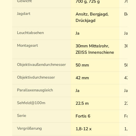
Gewicht
700 g, 725 g
700 g
Jagdart
Ansitz, Bergjagd,
Bergja
Drückjagd
Leuchtabsehen
Ja
Ja
Montageart
30mm Mittelrohr,
30mm 
ZEISS Innenschiene
Objektivaußendurchmesser
50 mm
50 m
Objektivdurchmesser
42 mm
42 m
Parallaxenausgleich
Ja
Ja
Sehfeld@100m
22.5 m
22.5 
Serie
Fortis 6
Fortis
Vergrößerung
1,8-12 x
1,8-12