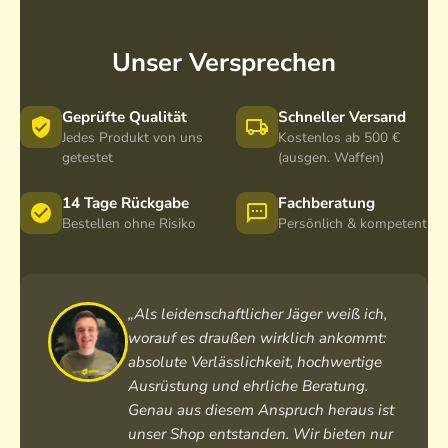
s
s
s
s
s
s
y
y
y
Unser Versprechen
1
1
2
-
,
-
6
8
1
Geprüfte Qualität
Schneller Versand
x
-
2
Jedes Produkt von uns
Kostenlos ab 500 €
getestet
(ausgen. Waffen)
2
1
x
4
2
5
i
x
0
14 Tage Rückgabe
Fachberatung
Bestellen ohne Risiko
Persönlich & kompetent
L
4
i
-
2
L
4
i
-
a
L
4
-
a
„Als leidenschaftlicher Jäger weiß ich,
4
worauf es draußen wirklich ankommt:
a
absolute Verlässlichkeit, hochwertige
Ausrüstung und ehrliche Beratung.
Genau aus diesem Anspruch heraus ist
unser Shop entstanden. Wir bieten nur