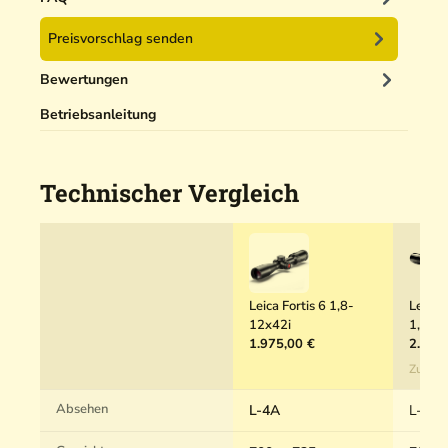
C
e
o
Preisvorschlag senden
r
v
5
e
Bewertungen
0
r
m
Betriebsanleitung
l
Technischer Vergleich
Leica Fortis 6 1,8-
Leica 
12x42i
1,8-1
1.975,00 €
2.380
Zum P
Absehen
L-4A
L-4A