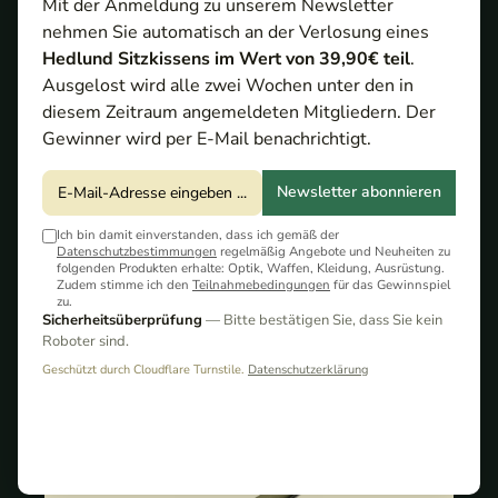
Mit der Anmeldung zu unserem Newsletter
Heinr. Böker Baumwerk GmbH ist ein
nehmen Sie automatisch an der Verlosung eines
renommierter deutscher Messerhersteller mit Sitz
Hedlund Sitzkissens im Wert von 39,90€ teil
.
in Solingen. Seit 1869 tragen alle handgefertigten
Ausgelost wird alle zwei Wochen unter den in
Messer aus der "Klingenstadt" stolz das markante
diesem Zeitraum angemeldeten Mitgliedern. Der
Baumzeichen – ein unmissverständliches
Gewinner wird per E-Mail benachrichtigt.
Qualitätssiegel, das bis heute für traditionelle
Handwerkskunst steht.
Newsletter abonnieren
Das Unternehmen hat sich im Lauf der über 150‐
Ich bin damit einverstanden, dass ich gemäß der
jährigen Geschichte zu einem führenden Hersteller
Datenschutzbestimmungen
regelmäßig Angebote und Neuheiten zu
folgenden Produkten erhalte: Optik, Waffen, Kleidung, Ausrüstung.
in Europa entwickelt – insbesondere bekannt für
Zudem stimme ich den
Teilnahmebedingungen
für das Gewinnspiel
Sport-, Einsatz- und Sammlermesser. Hinzu
zu.
Sicherheitsüberprüfung
— Bitte bestätigen Sie, dass Sie kein
kommen Kochmesser, Rasiermesser und Zubehör
Roboter sind.
– jeweils geprägt von Innovationskraft, hoher
Geschützt durch Cloudflare Turnstile.
Datenschutzerklärung
Materialqualität und Detailverliebtheit.