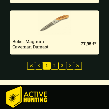
Böker Magnum
77,95 €*
Caveman Damast
1
2
3