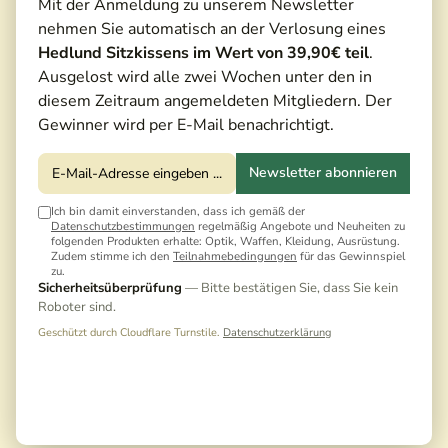
Mit der Anmeldung zu unserem Newsletter
nehmen Sie automatisch an der Verlosung eines
Hedlund Sitzkissens im Wert von 39,90€ teil
.
Ausgelost wird alle zwei Wochen unter den in
diesem Zeitraum angemeldeten Mitgliedern. Der
Gewinner wird per E-Mail benachrichtigt.
Newsletter abonnieren
Ich bin damit einverstanden, dass ich gemäß der
Datenschutzbestimmungen
regelmäßig Angebote und Neuheiten zu
folgenden Produkten erhalte: Optik, Waffen, Kleidung, Ausrüstung.
Zudem stimme ich den
Teilnahmebedingungen
für das Gewinnspiel
zu.
69,95 €*
Sicherheitsüberprüfung
— Bitte bestätigen Sie, dass Sie kein
Roboter sind.
Preise inkl. MwSt. zzgl. Versandkosten
Geschützt durch Cloudflare Turnstile.
Datenschutzerklärung
Noch keine Bewertungen · Erste Bewertung
schreiben
Versandfertig in 5 Tagen, Lieferzeit 3-5 Tage