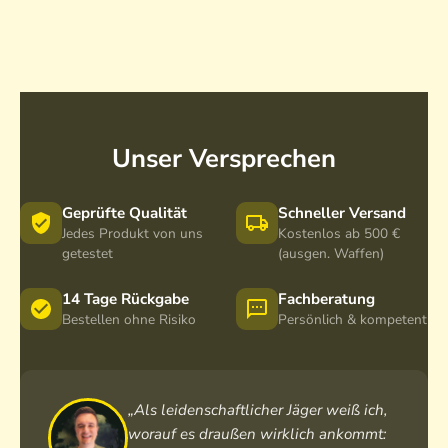
l
o
t
k
a
t
H
r
o
u
D
S
n
a
u
t
g
r
e
g
v
Unser Versprechen
r
e
i
r
v
e
Geprüfte Qualität
Schneller Versand
E
Jedes Produkt von uns
Kostenlos ab 500 €
d
getestet
(ausgen. Waffen)
i
t
14 Tage Rückgabe
Fachberatung
i
Bestellen ohne Risiko
Persönlich & kompetent
o
n
„Als leidenschaftlicher Jäger weiß ich,
worauf es draußen wirklich ankommt: