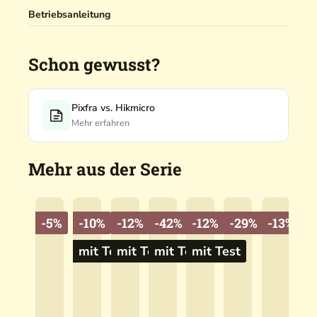
m
y
Betriebsanleitung
l
t
o
n
Schon gewusst?
g
Pixfra vs. Hikmicro
Mehr erfahren
Mehr aus der Serie
-5%
-10%
-12%
-42%
-12%
-29%
-13%
mit Test
mit Test
mit Test
mit Test