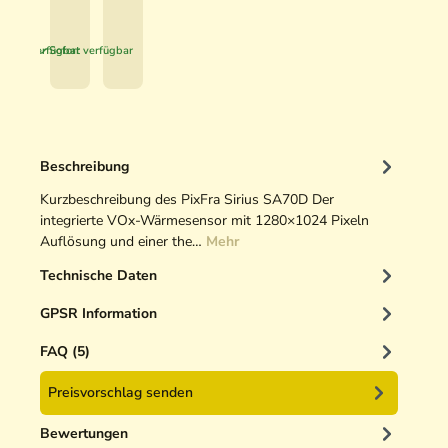
€
€
n
u
*
*
t
f
Sofort verfügbar
Sofort verfügbar
i
.
n
I
g
C
O
U
p
-
Beschreibung
t
C
i
a
Kurzbeschreibung des PixFra Sirius SA70D Der
k
m
integrierte VOx-Wärmesensor mit 1280×1024 Pixeln
r
e
Auflösung und einer the…
Mehr
e
r
Technische Daten
i
a
n
,
GPSR Information
i
P
g
a
FAQ (5)
e
r
Preisvorschlag senden
r
d
5
,
Bewertungen
0
S