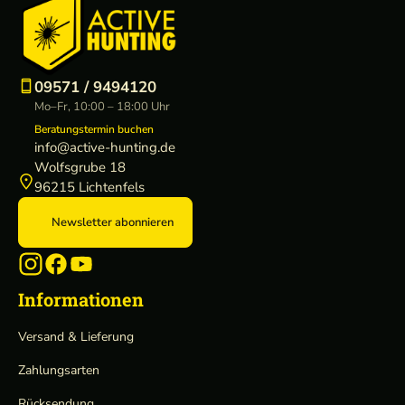
e
a
k
e
09571 / 9494120
r
Mo–Fr, 10:00 – 18:00 Uhr
Beratungstermin buchen
info@active-hunting.de
Wolfsgrube 18
96215 Lichtenfels
Newsletter abonnieren
Informationen
Versand & Lieferung
Zahlungsarten
Rücksendung