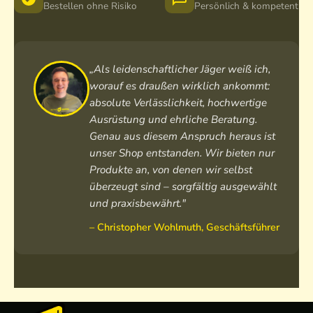
r
o
e
Bestellen ohne Risiko
Persönlich & kompetent
i
r
r
n
e
i
o
s
n
W
t
o
„Als leidenschaftlicher Jäger weiß ich,
i
M
W
worauf es draußen wirklich ankommt:
n
e
i
absolute Verlässlichkeit, hochwertige
d
r
n
Ausrüstung und ehrliche Beratung.
b
i
d
Genau aus diesem Anspruch heraus ist
r
n
b
unser Shop entstanden. Wir bieten nur
e
o
r
Produkte an, von denen wir selbst
a
C
e
k
überzeugt sind – sorgfältig ausgewählt
a
a
e
m
k
und praxisbewährt."
r
o
e
– Christopher Wohlmuth, Geschäftsführer
W
r
i
n
d
b
r