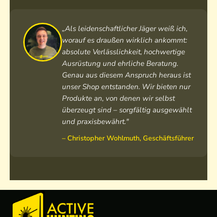
r
e
H
i
e
r
n
e
n
r
e
f
r
o
r
„Als leidenschaftlicher Jäger weiß ich,
n
u
r
L
e
worauf es draußen wirklich ankommt:
L
t
e
o
n
absolute Verlässlichkeit, hochwertige
o
t
n
d
Ausrüstung und ehrliche Beratung.
d
e
M
e
Genau aus diesem Anspruch heraus ist
e
r
e
n
unser Shop entstanden. Wir bieten nur
n
L
r
h
Produkte an, von denen wir selbst
w
o
i
o
e
überzeugt sind – sorgfältig ausgewählt
d
n
o
s
e
o
d
und praxisbewährt."
t
n
L
i
– Christopher Wohlmuth, Geschäftsführer
e
j
o
e
a
d
c
e
k
n
e
h
o
s