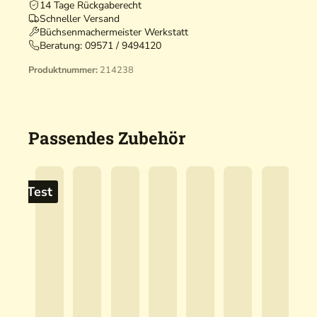
14 Tage Rückgaberecht
Schneller Versand
Büchsenmachermeister Werkstatt
Beratung:
09571 / 9494120
Produktnummer:
214238
Passendes Zubehör
mit Test
m