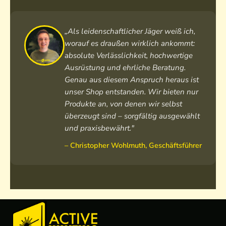
n
e
i
o
s
n
W
t
o
„Als leidenschaftlicher Jäger weiß ich,
i
M
W
worauf es draußen wirklich ankommt:
n
e
i
absolute Verlässlichkeit, hochwertige
d
r
n
Ausrüstung und ehrliche Beratung.
b
i
d
Genau aus diesem Anspruch heraus ist
r
n
b
unser Shop entstanden. Wir bieten nur
e
o
r
Produkte an, von denen wir selbst
a
C
e
k
überzeugt sind – sorgfältig ausgewählt
a
a
e
m
k
und praxisbewährt."
r
o
e
– Christopher Wohlmuth, Geschäftsführer
W
r
i
n
d
b
r
e