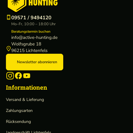
a
k
e
09571 / 9494120
r
Mo–Fr, 10:00 – 18:00 Uhr
Beratungstermin buchen
info@active-hunting.de
Wolfsgrube 18
96215 Lichtenfels
Newsletter abonnieren
Informationen
Versand & Lieferung
Zahlungsarten
Rücksendung
Jagdgeschäft Lichtenfels