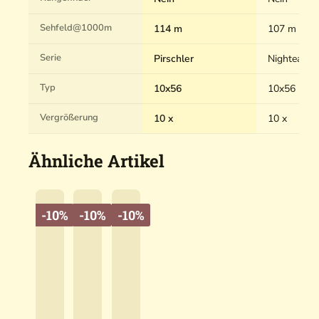
Sehfeld@1000m
114 m
107 m
Serie
Pirschler
Nighteagle
Typ
10x56
10x56
Vergrößerung
10 x
10 x
Ähnliche Artikel
-10%
-10%
-10%