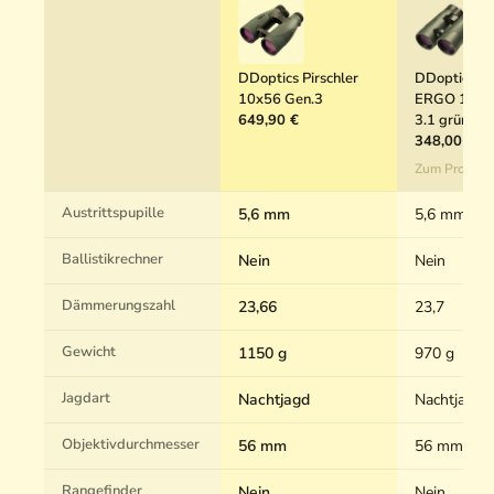
DDoptics Pirschler
DDoptics Ni
10x56 Gen.3
ERGO 10x5
649,90 €
3.1 grün
348,00 €
Zum Produkt
Austrittspupille
5,6 mm
5,6 mm
Ballistikrechner
Nein
Nein
Dämmerungszahl
23,66
23,7
Gewicht
1150 g
970 g
Jagdart
Nachtjagd
Nachtjagd, 
Objektivdurchmesser
56 mm
56 mm
Rangefinder
Nein
Nein