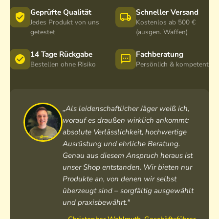
e
r
r
r
r
r
Geprüfte Qualität
Schneller Versand
8
8
1
8
Jedes Produkt von uns
1
Kostenlos ab 500 €
x
x
2
x
getestet
(ausgen. Waffen)
0
4
5
x
5
x
5
6
5
6
14 Tage Rückgabe
Fachberatung
4
G
G
6
G
Bestellen ohne Risiko
Persönlich & kompetent
5
e
e
G
e
G
n
n
e
n
e
.
.
n
.
n
3
3
.
3
.
„Als leidenschaftlicher Jäger weiß ich,
g
g
3
b
3
worauf es draußen wirklich ankommt:
r
r
r
g
ü
ü
a
absolute Verlässlichkeit, hochwertige
r
n
n
u
Ausrüstung und ehrliche Beratung.
ü
n
Genau aus diesem Anspruch heraus ist
n
m
unser Shop entstanden. Wir bieten nur
i
Produkte an, von denen wir selbst
t
überzeugt sind – sorgfältig ausgewählt
L
und praxisbewährt."
o
d
– Christopher Wohlmuth, Geschäftsführer