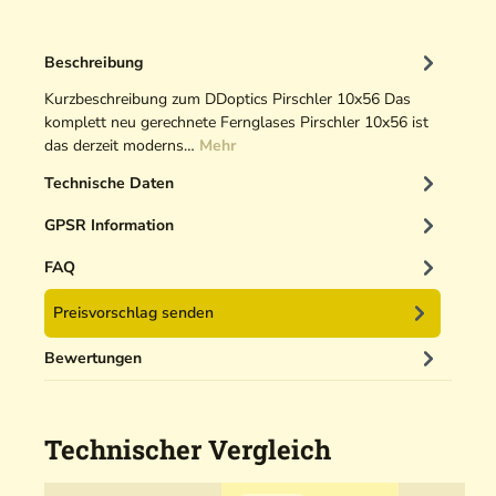
O
p
Beschreibung
t
i
Kurzbeschreibung zum DDoptics Pirschler 10x56 Das
k
komplett neu gerechnete Fernglases Pirschler 10x56 ist
r
das derzeit moderns…
Mehr
e
Technische Daten
i
n
GPSR Information
i
g
FAQ
e
Preisvorschlag senden
r
5
Bewertungen
0
m
l
Technischer Vergleich