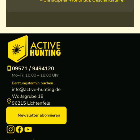
e
n
-
T
r
a
g
e
r
i
09571 / 9494120
e
Mo–Fr, 10:00 – 18:00 Uhr
m
Beratungstermin buchen
e
info@active-hunting.de
n
Wolfsgrube 18
&
96215 Lichtenfels
T
Newsletter abonnieren
a
s
c
h