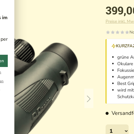
399,0
s im
Preise inkl. Mw
No
 per
KURZFAZ
grüne A
en
Okulare
Fokussie
n
Augenmu
en
Best Gri
wird mi
r
Schutzka
Versandfe