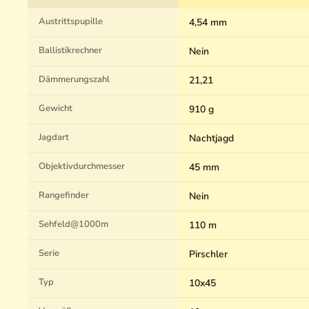
Austrittspupille
4,54 mm
Ballistikrechner
Nein
Dämmerungszahl
21,21
Gewicht
910 g
Jagdart
Nachtjagd
Objektivdurchmesser
45 mm
Rangefinder
Nein
Sehfeld@1000m
110 m
Serie
Pirschler
Typ
10x45