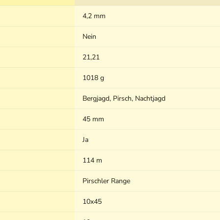
4,2 mm
Nein
21,21
1018 g
Bergjagd, Pirsch, Nachtjagd
45 mm
Ja
114 m
Pirschler Range
10x45