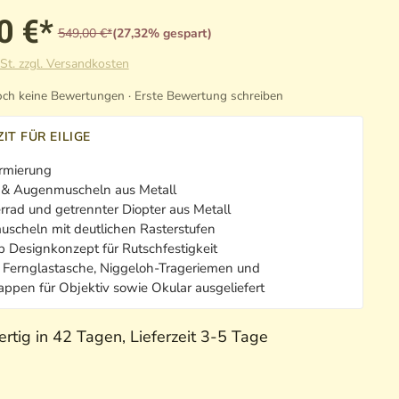
0 €*
549,00 €*
(27,32% gespart)
St. zzgl. Versandkosten
ch keine Bewertungen · Erste Bewertung schreiben
IT FÜR EILIGE
rmierung
 & Augenmuscheln aus Metall
rrad und getrennter Diopter aus Metall
scheln mit deutlichen Rasterstufen
p Designkonzept für Rutschfestigkeit
t Fernglastasche, Niggeloh-Trageriemen und
ppen für Objektiv sowie Okular ausgeliefert
rtig in 42 Tagen, Lieferzeit 3-5 Tage