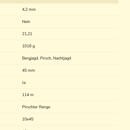
4,2 mm
Nein
21,21
1018 g
Bergjagd, Pirsch, Nachtjagd
45 mm
Ja
114 m
Pirschler Range
10x45