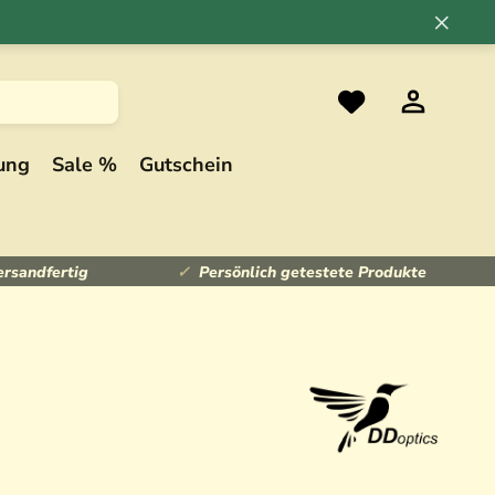
×
ung
Sale %
Gutschein
ersandfertig
Persönlich getestete Produkte