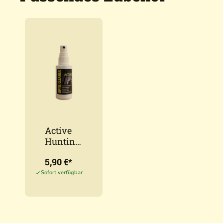
Active
Hunting
Optikrei
5,90 €*
niger
50ml
Sofort verfügbar