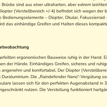
nd Brücke sind aus einer ultraharten, aber extrem lei
opter (Verstellbereich +/-4) befindet sich wegen der b
se Bedienungselemente – Diopter, Okular, Fokussierrad
 wird das einhändige Greifen und Halten dieses kompa
turbeobachtung
sgefeilten ergonomischen Bauweise ruhig in der Hand. 
en der Hände. Einhändiges Greifen, sicheres und ruhig
angenehm und komfortabel. Der Diopter (Verstellbereic
 Duraluminium. Die „Raindefender Nano“-Vergütung sor
kulare lassen sich für den perfekten Augenabstand in 
ngeschränkt nutzen. Die Verstellung funktioniert hartg