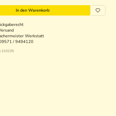
In den Warenkorb
ückgaberecht
Versand
chermeister Werkstatt
09571 / 9494120
:
210235