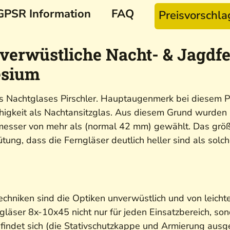
GPSR Information
FAQ
Preisvorschl
nverwüstliche Nacht- & Jagdfe
esium
des Nachtglases Pirschler. Hauptaugenmerk bei diesem P
gkeit als Nachtansitzglas. Aus diesem Grund wurden b
messer von mehr als (normal 42 mm) gewählt. Das größ
ung, dass die Ferngläser deutlich heller sind als sol
echniken sind die Optiken unverwüstlich und von leich
gläser 8x-10x45 nicht nur für jeden Einsatzbereich, son
findet sich (die Stativschutzkappe und Armierung au