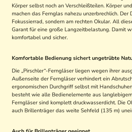
Körper selbst noch an Verschleißteilen. Körper u
machen das Fernglas nahezu unzerbrechlich. Der Di
Fokussierrad, sondern am rechten Okular. All die
Garant für eine große Langzeitbelastung. Damit
komfortabel und sicher.
Komfortable Bedienung sichert ungetrübte Na
Die „Pirschler“-Ferngläser liegen wegen ihrer au
Außenseite der Ferngläser verhindert ein Abrutsch
ergonomischen Durchgriff selbst mit Handschuhen 
besteht wie alle Bedienelemente aus langlebigem
Ferngläser sind komplett druckwasserdicht. Die O
auch Brillenträger das weite Sehfeld (135 m) unei
Auch für Brillenträger geeignet