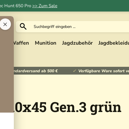
Tec Hunt 650 Pro
>> Zum Sale
×
ik
Waffen
Munition
Jagdzubehör
Jagdbekleid
ser Standardversand ab 500 €
Verfügbare Ware sofort v
r 10x45 Gen.3 grün