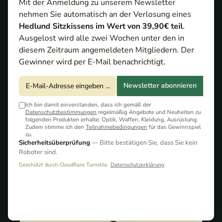
Mit der Anmeldung zu unserem Newsletter
nehmen Sie automatisch an der Verlosung eines
Hedlund Sitzkissens im Wert von 39,90€ teil
.
Ausgelost wird alle zwei Wochen unter den in
Maximtac bietet fortschrittliche Ausrüstungen und
diesem Zeitraum angemeldeten Mitgliedern. Der
Zubehörlösungen für Jäger, Sicherheitskräfte und
Gewinner wird per E-Mail benachrichtigt.
Outdoor-Enthusiasten. Mit einem Fokus auf
Qualität, Präzision und Zuverlässigkeit liefert
Newsletter abonnieren
Maximtac hochwertige Produkte, die in
anspruchsvollen Umgebungen und unter extremen
Ich bin damit einverstanden, dass ich gemäß der
Datenschutzbestimmungen
regelmäßig Angebote und Neuheiten zu
Bedingungen bestens performen. Vom taktischen
folgenden Produkten erhalte: Optik, Waffen, Kleidung, Ausrüstung.
Zubehör über spezialisierte Jagdausrüstung bis hin
Zudem stimme ich den
Teilnahmebedingungen
für das Gewinnspiel
zu.
zu Sicherheitslösungen ist Maximtac die erste
Sicherheitsüberprüfung
— Bitte bestätigen Sie, dass Sie kein
Wahl für alle, die auf Präzision und Robustheit
Roboter sind.
angewiesen sind. Maximtac – Für Profis, die mehr
Geschützt durch Cloudflare Turnstile.
Datenschutzerklärung
erwarten.