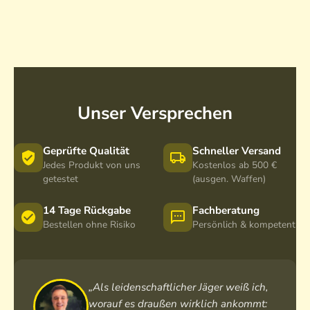
1
t
.
.
.
.
|
8
8
8
1
A
-
-
-
-
4
1
2
3
8
N
4
0
5
x
|
x
x
x
2
M
5
5
6
4
R
0
6
0
Unser Versprechen
A
D
Geprüfte Qualität
Schneller Versand
Jedes Produkt von uns
Kostenlos ab 500 €
getestet
(ausgen. Waffen)
14 Tage Rückgabe
Fachberatung
Bestellen ohne Risiko
Persönlich & kompetent
„Als leidenschaftlicher Jäger weiß ich,
worauf es draußen wirklich ankommt: