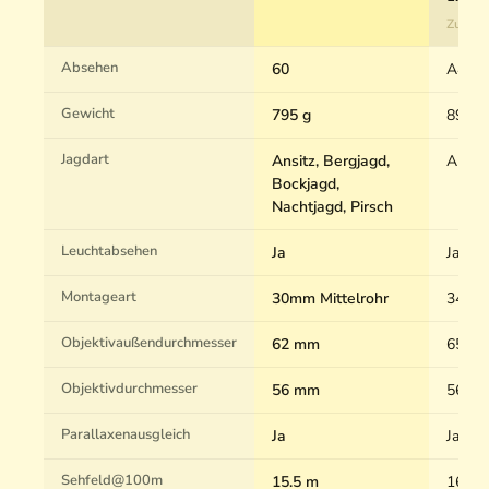
Zum P
Absehen
60
A4N
Gewicht
795 g
890 g
Jagdart
Ansitz, Bergjagd,
Ansitz
Bockjagd,
Nachtjagd, Pirsch
Leuchtabsehen
Ja
Ja
Montageart
30mm Mittelrohr
34mm 
Objektivaußendurchmesser
62 mm
65 m
Objektivdurchmesser
56 mm
56 m
Parallaxenausgleich
Ja
Ja
Sehfeld@100m
15.5 m
16 m