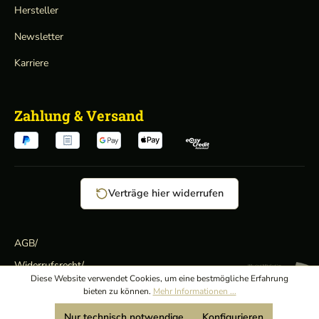
Hersteller
Newsletter
Karriere
Zahlung & Versand
Verträge hier widerrufen
AGB
/
Widerrufsrecht
/
Wir sind Mitglied:
Diese Website verwendet Cookies, um eine bestmögliche Erfahrung
Datenschutz
/
bieten zu können.
Mehr Informationen ...
Impressum
Nur technisch notwendige
Konfigurieren