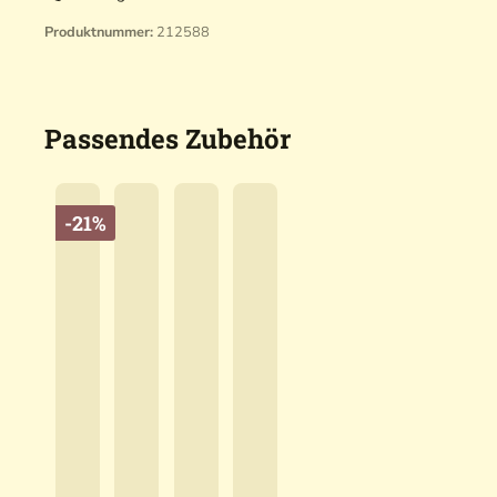
Produktnummer:
212588
Passendes Zubehör
-21%
B
l
a