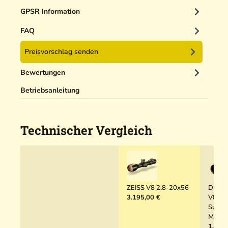
e
g
o
n
n
GPSR Information
e
h
i
e
r
g
FAQ
C
e
o
Preisvorschlag senden
r
v
5
e
Bewertungen
0
r
m
Betriebsanleitung
l
Technischer Vergleich
ZEISS V8 2.8-20x56
DDopt
3.195,00 €
V8 2,
Supers
MRA
1.599