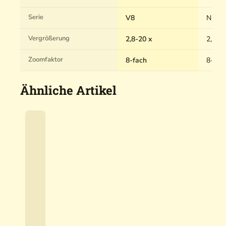
Serie
V8
Night
Vergrößerung
2,8-20 x
2,5-20
Zoomfaktor
8-fach
8-fac
Ähnliche Artikel
D