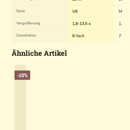
Serie
V8
Magnu
Vergrößerung
1,8-13,5 x
1,8-12
Zoomfaktor
8-fach
7-fac
Ähnliche Artikel
-10%