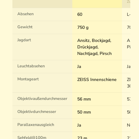
Zum P
Absehen
60
L-4A
Gewicht
750 g
700 g
Jagdart
Ansitz, Bockjagd,
Ansitz
Drückjagd,
Pirsch
Nachtjagd, Pirsch
Leuchtabsehen
Ja
Ja
Montageart
ZEISS Innenschiene
ZEISS
30mm 
Objektivaußendurchmesser
56 mm
57 m
Objektivdurchmesser
50 mm
50 m
Parallaxenausgleich
Ja
Nein
Sehfeld@100m
23 m
22.5 