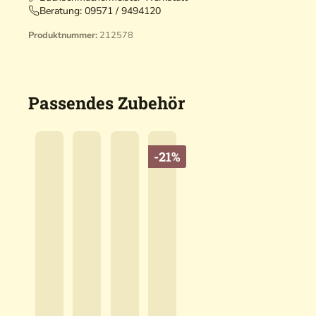
Beratung:
09571 / 9494120
Produktnummer:
212578
Passendes Zubehör
-21%
B
l