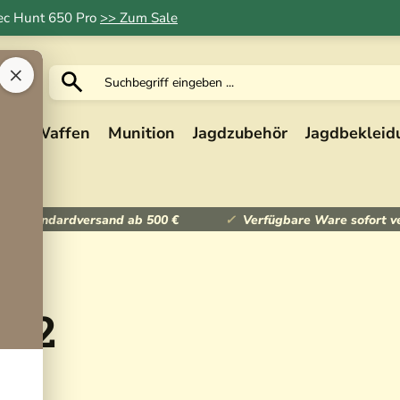
Tec Hunt 650 Pro
>> Zum Sale
×
ik
Waffen
Munition
Jagdzubehör
Jagdbekleid
ser Standardversand ab 500 €
Verfügbare Ware sofort v
x42