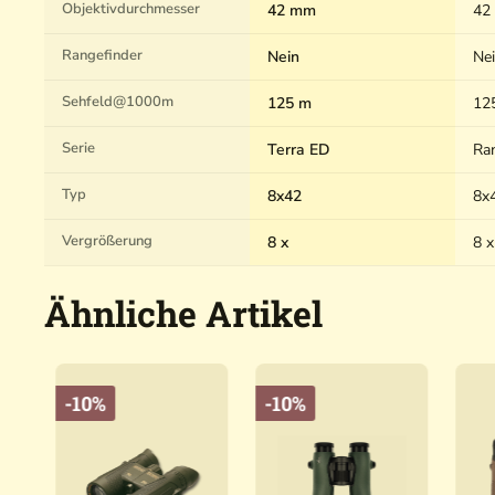
Objektivdurchmesser
42 mm
42
Rangefinder
Nein
Ne
Sehfeld@1000m
125 m
12
Serie
Terra ED
Ra
Typ
8x42
8x
Vergrößerung
8 x
8 x
Ähnliche Artikel
-10%
-10%