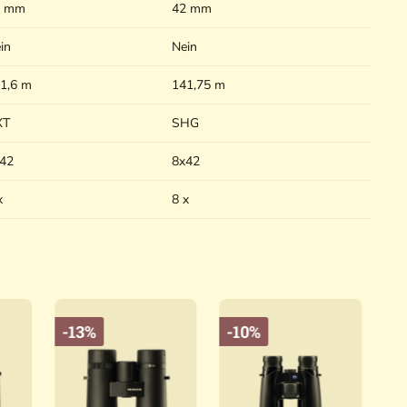
2 mm
42 mm
in
Nein
1,6 m
141,75 m
XT
SHG
42
8x42
x
8 x
-13%
-10%
-