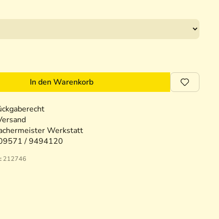
In den Warenkorb
ückgaberecht
Versand
chermeister Werkstatt
09571 / 9494120
:
212746