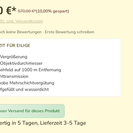
0 €*
570,00 €*
(10,00% gespart)
St. zzgl. Versandkosten
ch keine Bewertungen · Erste Bewertung schreiben
IT FÜR EILIGE
 Vergrößerung
bjektivdurchmesser
ehfeld auf 1000 m Entfernung
httransmission
obe Mehrschichtvergütung
ffgefüllt und wasserdicht
ser Versand für dieses Produkt
rtig in 5 Tagen, Lieferzeit 3-5 Tage