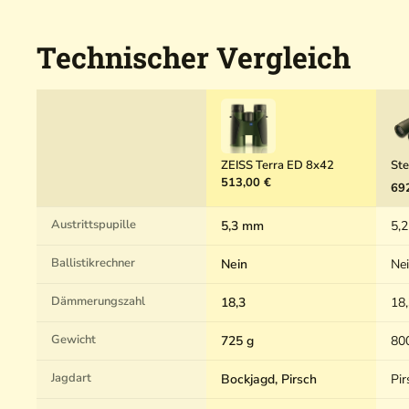
Technischer Vergleich
ZEISS Terra ED 8x42
Ste
513,00 €
69
Austrittspupille
5,3 mm
5,
Ballistikrechner
Nein
Ne
Dämmerungszahl
18,3
18
Gewicht
725 g
80
Jagdart
Bockjagd, Pirsch
Pir