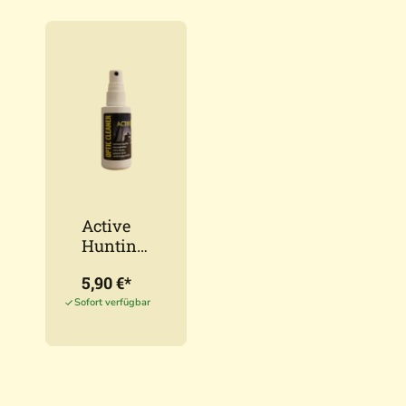
Active
Hunting
Optikrei
5,90 €*
niger
50ml
Sofort verfügbar