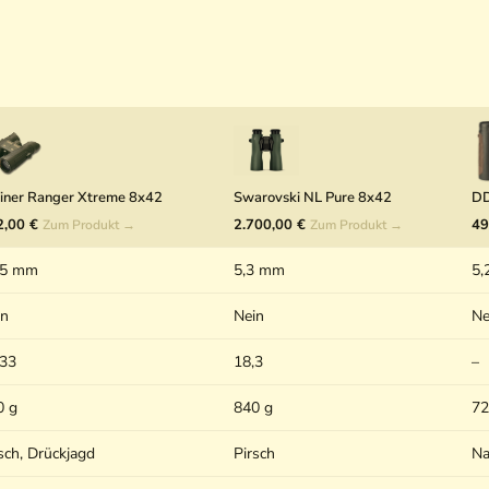
iner Ranger Xtreme 8x42
Swarovski NL Pure 8x42
DD
2,00 €
2.700,00 €
49
Zum Produkt →
Zum Produkt →
25 mm
5,3 mm
5,
in
Nein
Ne
,33
18,3
–
0 g
840 g
72
sch, Drückjagd
Pirsch
Na