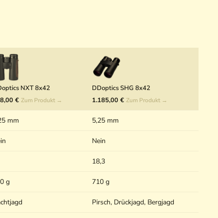
optics NXT 8x42
DDoptics SHG 8x42
8,00 €
1.185,00 €
Zum Produkt →
Zum Produkt →
25 mm
5,25 mm
in
Nein
18,3
0 g
710 g
chtjagd
Pirsch, Drückjagd, Bergjagd