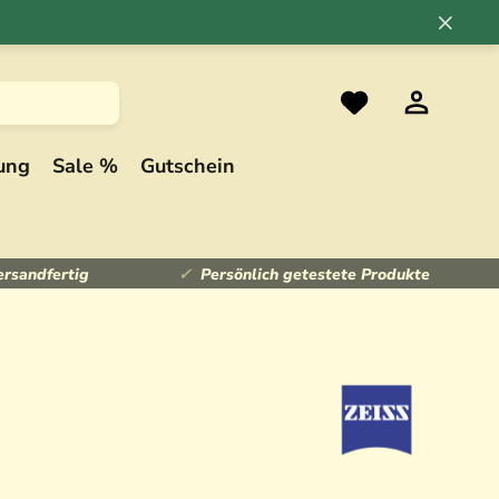
×
ung
Sale %
Gutschein
ersandfertig
Persönlich getestete Produkte