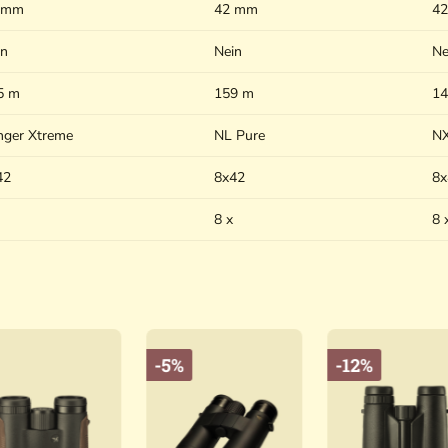
 mm
42 mm
4
in
Nein
Ne
5 m
159 m
14
nger Xtreme
NL Pure
N
42
8x42
8x
8 x
8 
-5%
-12%