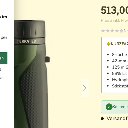
513,0
s im
Preise inkl. Mw
No
 per
KURZFAZ
8-fache
en
42-mm-O
125 m S
n
88% Lic
en
Hydroph
Sticksto
r
Kostenlo
Versandfe