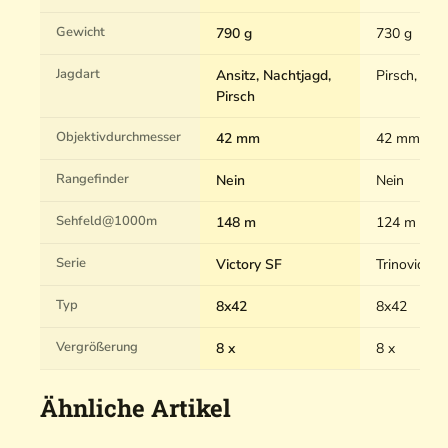
Gewicht
790 g
730 g
Jagdart
Ansitz, Nachtjagd,
Pirsch, Boc
Pirsch
Objektivdurchmesser
42 mm
42 mm
Rangefinder
Nein
Nein
Sehfeld@1000m
148 m
124 m
Serie
Victory SF
Trinovid H
Typ
8x42
8x42
Vergrößerung
8 x
8 x
Ähnliche Artikel