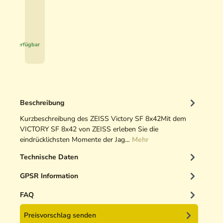
0
H
u
€
n
*
t
Sofort verfügbar
i
n
g
O
p
Beschreibung
t
i
Kurzbeschreibung des ZEISS Victory SF 8x42Mit dem
k
VICTORY SF 8x42 von ZEISS erleben Sie die
r
eindrücklichsten Momente der Jag…
Mehr
e
Technische Daten
i
n
GPSR Information
i
g
FAQ
e
Preisvorschlag senden
r