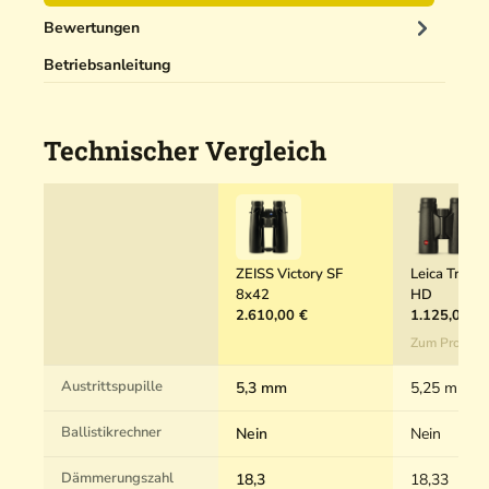
5
Bewertungen
0
m
Betriebsanleitung
l
Technischer Vergleich
ZEISS Victory SF
Leica Trinov
8x42
HD
2.610,00 €
1.125,00 €
Zum Produkt
Austrittspupille
5,3 mm
5,25 mm
Ballistikrechner
Nein
Nein
Dämmerungszahl
18,3
18,33