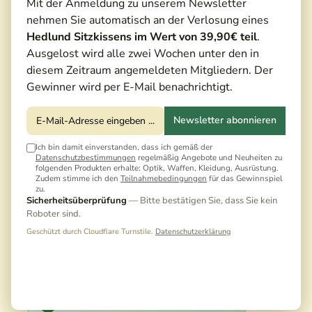
Mit der Anmeldung zu unserem Newsletter
nehmen Sie automatisch an der Verlosung eines
Hedlund Sitzkissens im Wert von 39,90€ teil
.
Ausgelost wird alle zwei Wochen unter den in
diesem Zeitraum angemeldeten Mitgliedern. Der
Gewinner wird per E-Mail benachrichtigt.
Newsletter abonnieren
Ich bin damit einverstanden, dass ich gemäß der
Datenschutzbestimmungen
regelmäßig Angebote und Neuheiten zu
folgenden Produkten erhalte: Optik, Waffen, Kleidung, Ausrüstung.
Zudem stimme ich den
Teilnahmebedingungen
für das Gewinnspiel
zu.
1.701,00 €*
Sicherheitsüberprüfung
— Bitte bestätigen Sie, dass Sie kein
1.890,00 €*
(10,00% gespart)
Roboter sind.
Preise inkl. MwSt. zzgl. Versandkosten
Geschützt durch Cloudflare Turnstile.
Datenschutzerklärung
Noch keine Bewertungen · Erste Bewertung
schreiben
Kostenloser Versand für dieses Produkt