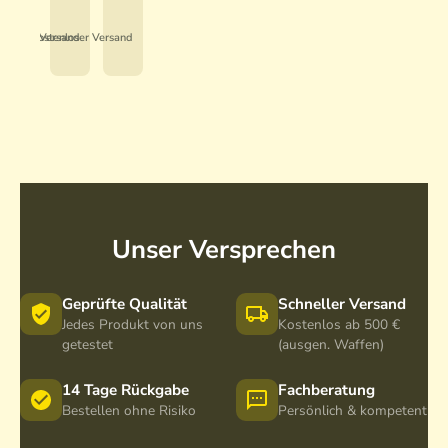
*
*
e
H
v
D
enloser Versand
Kostenloser Versand
i
6
d
5
6
5
Unser Versprechen
Geprüfte Qualität
Schneller Versand
Jedes Produkt von uns
Kostenlos ab 500 €
getestet
(ausgen. Waffen)
14 Tage Rückgabe
Fachberatung
Bestellen ohne Risiko
Persönlich & kompetent