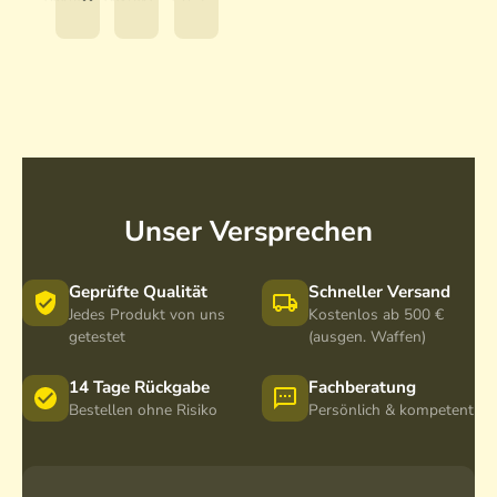
i
i
i
d
d
d
6
8
8
5
2
2
S
S
e
e
t
t
2
2
5
5
Unser Versprechen
-
-
5
5
0
0
Geprüfte Qualität
Schneller Versand
f
f
Jedes Produkt von uns
Kostenlos ab 500 €
getestet
a
a
(ausgen. Waffen)
c
c
h
h
14 Tage Rückgabe
Fachberatung
Bestellen ohne Risiko
O
O
Persönlich & kompetent
k
k
u
u
l
l