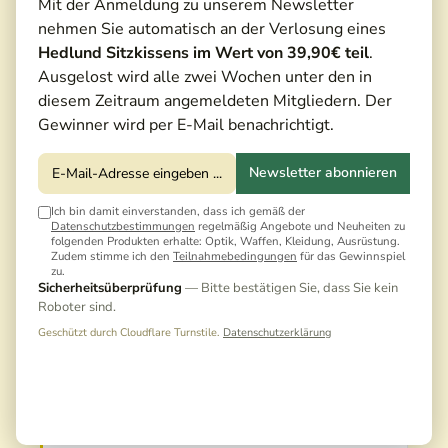
Mit der Anmeldung zu unserem Newsletter
nehmen Sie automatisch an der Verlosung eines
Hedlund Sitzkissens im Wert von 39,90€ teil
.
Ausgelost wird alle zwei Wochen unter den in
diesem Zeitraum angemeldeten Mitgliedern. Der
Gewinner wird per E-Mail benachrichtigt.
Newsletter abonnieren
Ich bin damit einverstanden, dass ich gemäß der
Datenschutzbestimmungen
regelmäßig Angebote und Neuheiten zu
2.100,00 €*
folgenden Produkten erhalte: Optik, Waffen, Kleidung, Ausrüstung.
Zudem stimme ich den
Teilnahmebedingungen
für das Gewinnspiel
zu.
Sicherheitsüberprüfung
— Bitte bestätigen Sie, dass Sie kein
Preise inkl. MwSt. zzgl. Versandkosten
Roboter sind.
Noch keine Bewertungen · Erste Bewertung
Geschützt durch Cloudflare Turnstile.
Datenschutzerklärung
schreiben
KURZFAZIT FÜR EILIGE
Brillante Optik dank apochromatischer Linsen