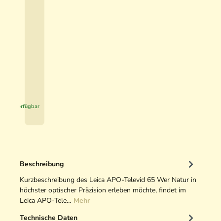
A
c
t
5
i
,
v
9
e
0
H
u
€
n
*
t
Sofort verfügbar
i
n
g
O
p
Beschreibung
t
i
Kurzbeschreibung des Leica APO-Televid 65 Wer Natur in
k
höchster optischer Präzision erleben möchte, findet im
r
Leica APO-Tele…
Mehr
e
Technische Daten