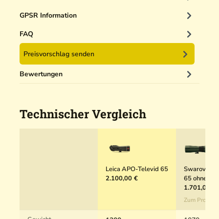
i
n
GPSR Information
i
g
FAQ
e
Preisvorschlag senden
r
5
Bewertungen
0
m
l
Technischer Vergleich
Leica APO-Televid 65
Swarovski 
2.100,00 €
65 ohne Oku
1.701,00 €
Zum Produkt