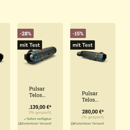
-28%
-15%
mit Test
mit Test
Pulsar
Pulsar
Telos
Telos
XP50
XQ35
2.139,00 €*
1.280,00 €*
.990,00 €*
(28,46% gespart)
UVP:
1.499,00 €*
(14,61% gespart)
Sofort verfügbar
Kostenloser Versand
Kostenloser Versand