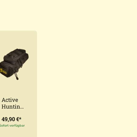
Active
Hunting
Schutzta
49,90 €*
sche für
Wärmeb
Sofort verfügbar
ildgeräte