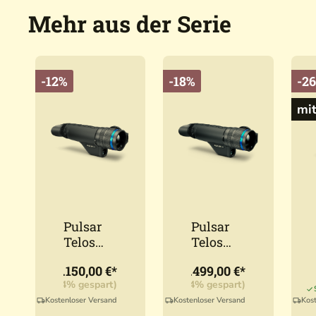
Mehr aus der Serie
-12%
-18%
-2
mit
Pulsar
Pulsar
Telos
Telos
LRF
LRF
2
2.150,00 €*
3.499,00 €*
XG50
XL50
UVP:
3.290,00 €*
(25,
50,00 €*
(12,24% gespart)
UVP:
4.290,00 €*
(18,44% gespart)
Kostenloser Versand
Kostenloser Versand
Kos