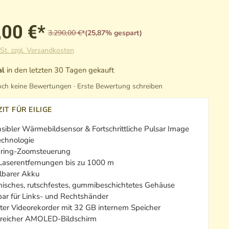
,00 €*
3.290,00 €*
(25,87% gespart)
St. zzgl. Versandkosten
al
in den letzten 30 Tagen gekauft
ch keine Bewertungen · Erste Bewertung schreiben
IT FÜR EILIGE
ibler Wärmebildsensor & Fortschrittliche Pulsar Image
echnologie
vring-Zoomsteuerung
 Laserentfernungen bis zu 1000 m
lbarer Akku
isches, rutschfestes, gummibeschichtetes Gehäuse
ar für Links- und Rechtshänder
rter Videorekorder mit 32 GB internem Speicher
treicher AMOLED-Bildschirm