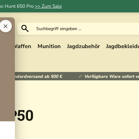
Tec Hunt 650 Pro
>> Zum Sale
×
ik
Waffen
Munition
Jagdzubehör
Jagdbekleid
ser Standardversand ab 500 €
Verfügbare Ware sofort v
 XP50