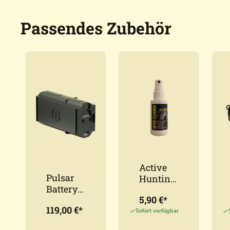
Passendes Zubehör
Active
Pulsar
Hunting
Battery
Optikrei
5,90 €*
Pack
niger
119,00 €*
LPS 7i
50ml
Sofort verfügbar
Akku für