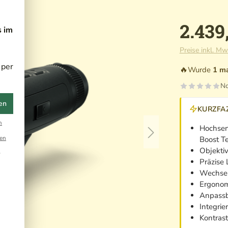
2.439
s im
Preise inkl. Mw
 per
🔥
Wurde
1 m
No
en
KURZFAZ
n
Hochsens
en
Boost T
Objekti
r
Präzise
Wechse
Ergonom
Anpassb
Integrie
Kontras