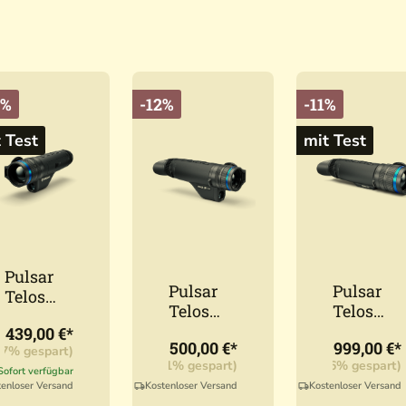
6%
-12%
-11%
 Test
mit Test
Pulsar
Pulsar
Pulsar
Telos
Telos
Telos
LRF
LRF
XG50
.439,00 €*
XP50
1.500,00 €*
1.999,00 €*
XQ35
87% gespart)
UVP:
2
UVP:
1.699,00 €*
(11,71% gespart)
UVP:
2.250,00 €*
(11,16% gespart)
Sofort verfügbar
tenloser Versand
Kostenloser Versand
Kostenloser Versand