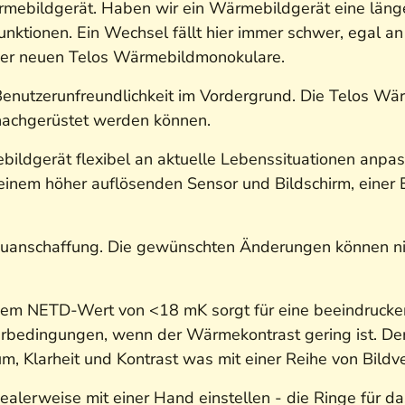
mebildgerät. Haben wir ein Wärmebildgerät eine länger
nktionen. Ein Wechsel fällt hier immer schwer, egal 
 der neuen Telos Wärmebildmonokulare.
Benutzerunfreundlichkeit im Vordergrund. Die Telos Wä
nachgerüstet werden können.
bildgerät flexibel an aktuelle Lebenssituationen anpa
 einem höher auflösenden Sensor und Bildschirm, einer 
Neuanschaffung. Die gewünschten Änderungen können n
nem NETD-Wert von <18 mK sorgt für eine beeindrucke
rbedingungen, wenn der Wärmekontrast gering ist. Der 
 Klarheit und Kontrast was mit einer Reihe von Bildve
ealerweise mit einer Hand einstellen - die Ringe für 