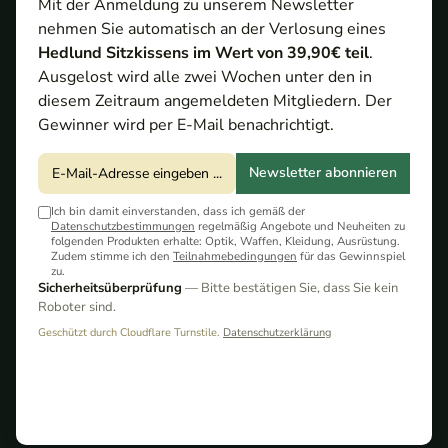
Mit der Anmeldung zu unserem Newsletter
nehmen Sie automatisch an der Verlosung eines
Hedlund Sitzkissens im Wert von 39,90€ teil
.
Ausgelost wird alle zwei Wochen unter den in
diesem Zeitraum angemeldeten Mitgliedern. Der
Gewinner wird per E-Mail benachrichtigt.
Newsletter abonnieren
Meopta MeoHunter
Ab 569,00 €*
R5 3-15x50 RD
Kostenloser Versand
Ich bin damit einverstanden, dass ich gemäß der
Datenschutzbestimmungen
regelmäßig Angebote und Neuheiten zu
folgenden Produkten erhalte: Optik, Waffen, Kleidung, Ausrüstung.
Zudem stimme ich den
Teilnahmebedingungen
für das Gewinnspiel
zu.
Sicherheitsüberprüfung
— Bitte bestätigen Sie, dass Sie kein
Roboter sind.
Geschützt durch Cloudflare Turnstile.
Datenschutzerklärung
Meopta MeoHunter
629,00 €*
R5 4-20x50 SFP RD
Kostenloser Versand