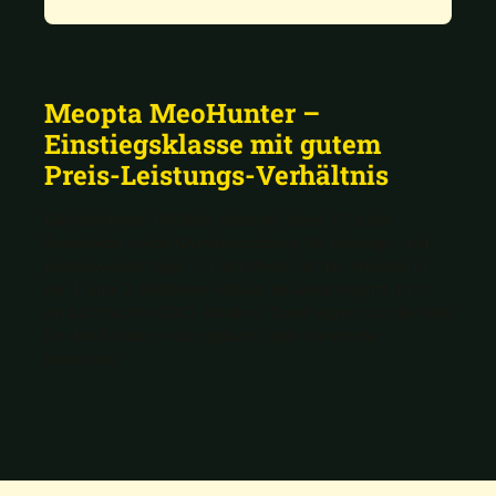
Meopta MeoHunter –
Einstiegsklasse mit gutem
Preis-Leistungs-Verhältnis
Die MeoHunter R5 Serie bietet mit einem 5-fachen
Zoomfaktor solide Grundausstattung für Einsteiger und
preisbewusste Jäger. Je nach Modell ist das Absehen in
der 1. oder 2. Bildebene verbaut, teilweise ergänzt durch
ein ballistisches BDC3 Absehen. Damit eignet sich die Serie
für den Einstieg in die jagdliche Optik ohne hohe
Investition.