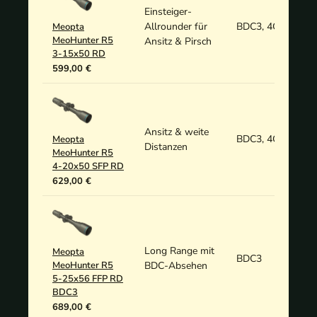
Einsteiger-
Allrounder für
BDC3, 4C
Meopta
MeoHunter R5
Ansitz & Pirsch
3-15x50 RD
599,00 €
Ansitz & weite
BDC3, 4C
Meopta
Distanzen
MeoHunter R5
4-20x50 SFP RD
629,00 €
Long Range mit
Meopta
BDC3
MeoHunter R5
BDC-Absehen
5-25x56 FFP RD
BDC3
689,00 €