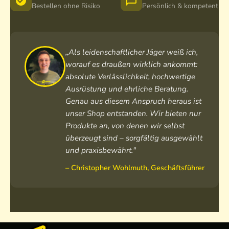
d
e
o
H
Bestellen ohne Risiko
Persönlich & kompetent
e
r
d
e
n
i
e
r
J
n
n
r
a
o
h
e
„Als leidenschaftlicher Jäger weiß ich,
c
W
o
n
worauf es draußen wirklich ankommt:
k
i
s
L
absolute Verlässlichkeit, hochwertige
e
n
e
o
Ausrüstung und ehrliche Beratung.
H
d
a
d
Genau aus diesem Anspruch heraus ist
e
b
u
e
unser Shop entstanden. Wir bieten nur
r
r
s
n
Produkte an, von denen wir selbst
r
e
T
w
überzeugt sind – sorgfältig ausgewählt
e
a
u
e
n
k
c
s
und praxisbewährt."
e
h
t
– Christopher Wohlmuth, Geschäftsführer
r
l
e
o
d
e
n