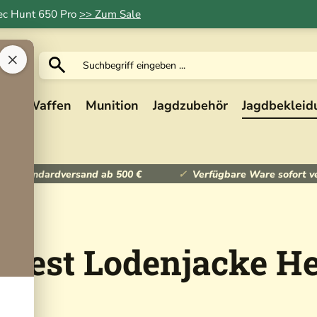
Tec Hunt 650 Pro
>> Zum Sale
×
ik
Waffen
Munition
Jagdzubehör
Jagdbekleid
ser Standardversand ab 500 €
Verfügbare Ware sofort v
orest Lodenjacke H