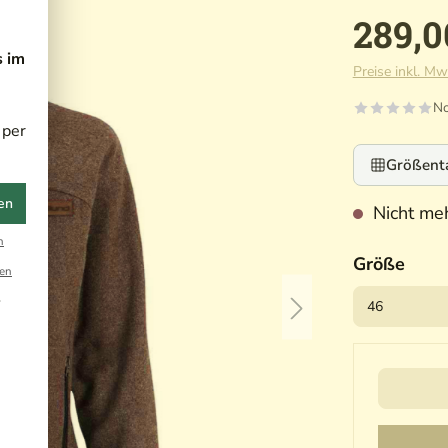
289,0
s im
Preise inkl. Mw
No
 per
Größent
en
Nicht meh
n
Größe
en
r
Ihre Ema