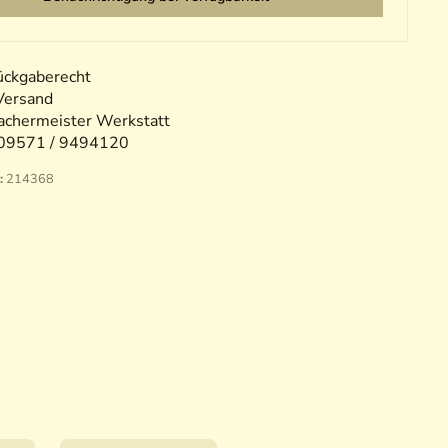
ückgaberecht
Versand
chermeister Werkstatt
09571 / 9494120
:
214368