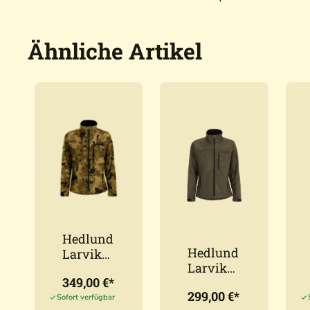
Ähnliche Artikel
Hedlund
Hedlund
Larvik
Larvik
Pro
349,00 €*
Pro Grey
Silent
299,00 €*
- Herren
Forest
Sofort verfügbar