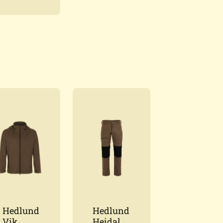
Herren
Hedlund
Hedlund
Vik
Heidal