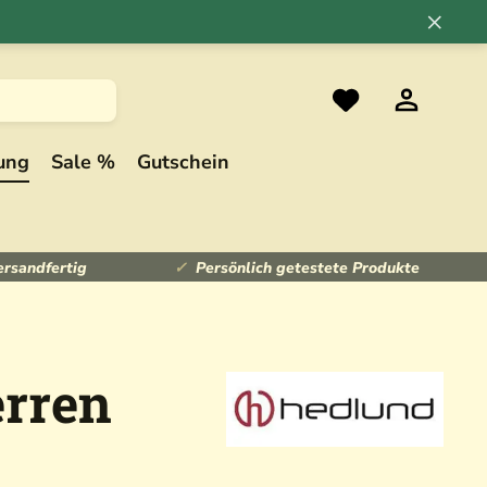
×
ung
Sale %
Gutschein
ersandfertig
Persönlich getestete Produkte
erren