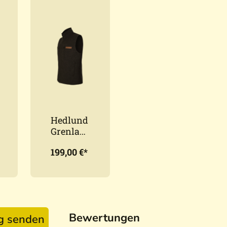
Hedlund
Grenlan
d Black
199,00 €*
Classic
Herren
Lodenw
este
Bewertungen
ag senden