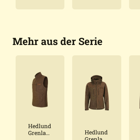
Lodenja
Lodenja
cke aus
cke
Pro
Herren
Loden
Mehr aus der Serie
Hedlund
Hedlund
Grenlan
Grenlan
d Forest