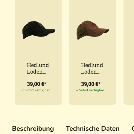
Hedlund
Hedlund
Loden
Loden
Cap
Cap
39,00 €*
39,00 €*
Black
Forest
Sofort verfügbar
Sofort verfügbar
Beschreibung
Technische Daten