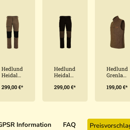
Hedlund
Hedlund
Hedlund
Heidal
Heidal
Grenlan
Forest -
Black -
d Forest
299,00 €*
299,00 €*
199,00 €*
Herren
Herren
Classic
Lodenho
Lodenho
Herren
se aus
se aus
Lodenw
Tuchlod
Tuchlod
este
en
en
GPSR Information
FAQ
Preisvorschl