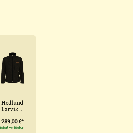
Hedlund
Larvik
Black
289,00 €*
Lodenja
cke
Sofort verfügbar