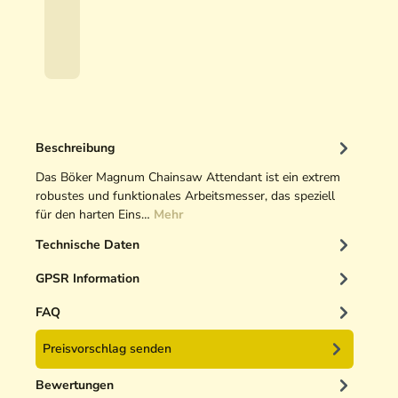
s
€
s
*
e
r
s
c
h
Beschreibung
ä
r
Das Böker Magnum Chainsaw Attendant ist ein extrem
f
robustes und funktionales Arbeitsmesser, das speziell
e
für den harten Eins…
Mehr
r
Technische Daten
GPSR Information
FAQ
Preisvorschlag senden
Bewertungen