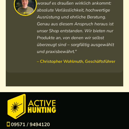
,
h
h
worauf es draußen wirklich ankommt:
3
w
w
absolute Verlässlichkeit, hochwertige
7
a
a
Ausrüstung und ehrliche Beratung.
0
r
r
Genau aus diesem Anspruch heraus ist
L
z
z
unser Shop entstanden. Wir bieten nur
u
Produkte an, von denen wir selbst
m
überzeugt sind – sorgfältig ausgewählt
e
n
und praxisbewährt."
r
– Christopher Wohlmuth, Geschäftsführer
o
t
09571 / 9494120