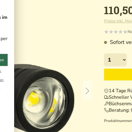
110,5
s im
Preise inkl. Mw
No
 per
Sofort ver
en
n
en
r
14 Tage R
Schneller 
Büchsenma
Beratung:
Produktnummer