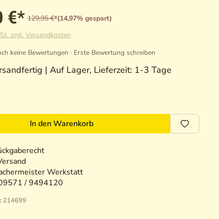
0 €*
129,95 €*
(14,97% gespart)
St. zzgl. Versandkosten
ch keine Bewertungen · Erste Bewertung schreiben
sandfertig | Auf Lager, Lieferzeit: 1-3 Tage
In den Warenkorb
ückgaberecht
Versand
chermeister Werkstatt
09571 / 9494120
:
214699