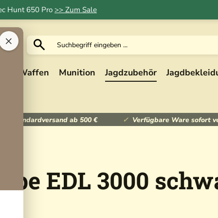
Tec Hunt 650 Pro
>> Zum Sale
×
ik
Waffen
Munition
Jagdzubehör
Jagdbekleid
ser Standardversand ab 500 €
Verfügbare Ware sofort v
ampe EDL 3000 schw