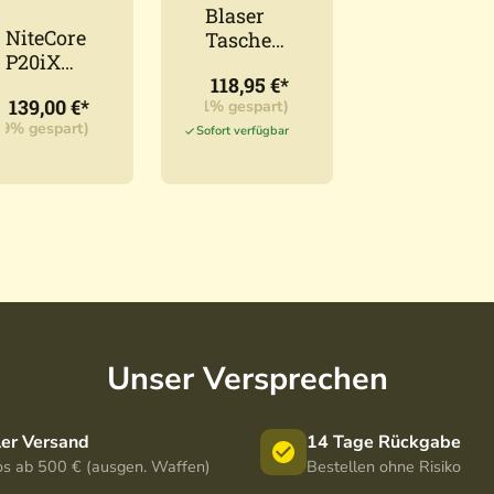
Blaser
NiteCore
Taschen
P20iX
lampe
118,95 €*
4000
HL 1500
139,00 €*
UVP:
139,95 €*
(15,01% gespart)
Lumen
schwarz
29% gespart)
Sofort verfügbar
Unser Versprechen
ler Versand
14 Tage Rückgabe
os ab 500 € (ausgen. Waffen)
Bestellen ohne Risiko