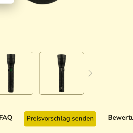
FAQ
Bewert
Preisvorschlag senden