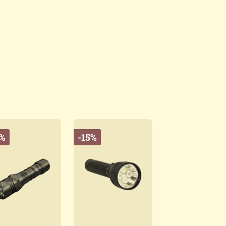
0%
-15%