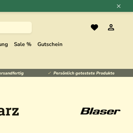
×
ung
Sale %
Gutschein
ersandfertig
Persönlich getestete Produkte
arz