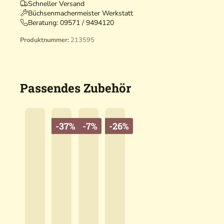
Schneller Versand
Büchsenmachermeister Werkstatt
Beratung:
09571 / 9494120
Produktnummer:
213595
Passendes Zubehör
-37%
-7%
-26%
B