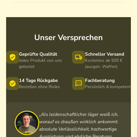
t
a
e
C
m
e
l
c
a
o
c
H
C
m
C
u
a
o
a
n
m
Unser Versprechen
m
t
o
o
e
c
Geprüfte Qualität
Schneller Versand
C
Jedes Produkt von uns
Kostenlos ab 500 €
a
getestet
(ausgen. Waffen)
m
o
14 Tage Rückgabe
Fachberatung
Bestellen ohne Risiko
Persönlich & kompetent
„Als leidenschaftlicher Jäger weiß ich,
worauf es draußen wirklich ankommt:
absolute Verlässlichkeit, hochwertige
Ausrüstung und ehrliche Beratung.