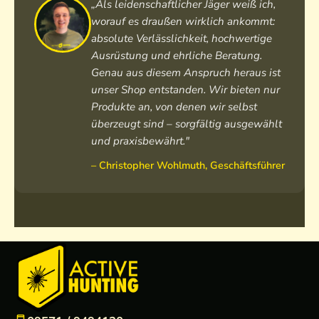
3
„Als leidenschaftlicher Jäger weiß ich,
c
worauf es draußen wirklich ankommt:
m
absolute Verlässlichkeit, hochwertige
Ausrüstung und ehrliche Beratung.
Genau aus diesem Anspruch heraus ist
unser Shop entstanden. Wir bieten nur
Produkte an, von denen wir selbst
überzeugt sind – sorgfältig ausgewählt
und praxisbewährt."
– Christopher Wohlmuth, Geschäftsführer