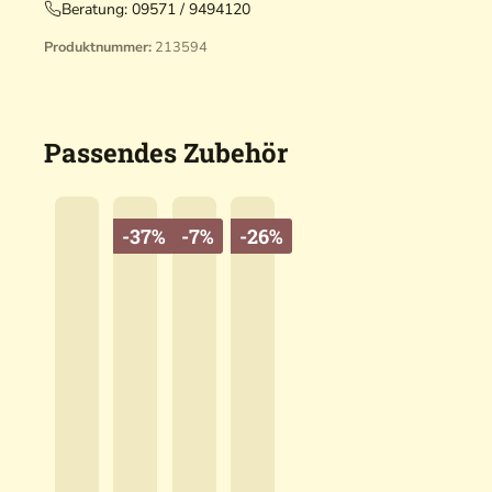
Beratung:
09571 / 9494120
Produktnummer:
213594
Passendes Zubehör
-37%
-7%
-26%
B
l