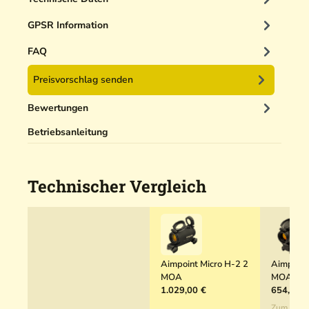
i
n
GPSR Information
i
g
FAQ
e
Preisvorschlag senden
r
5
Bewertungen
0
m
Betriebsanleitung
l
Technischer Vergleich
Aimpoint Micro H-2 2
Aimpoint
MOA
MOA
1.029,00 €
654,00 €
Zum Prod