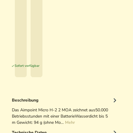
m
A
A
p
c
b
o
3
t
i
9
5
i
n
8
,
v
t
,
9
e
M
0
0
H
a
0
u
g
€
n
n
€
*
t
*
i
Sofort verfügbar
i
f
n
i
g
e
O
r
p
3
Beschreibung
t
X
i
Das Aimpoint Micro H-2 2 MOA zeichnet aus50.000
-
k
Betriebsstunden mit einer BatterieWasserdicht bis 5
C
r
m Gewicht: 94 g (ohne Mo…
Mehr
e
Technische Daten