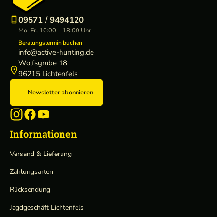
M
o
09571 / 9494120
n
Mo–Fr, 10:00 – 18:00 Uhr
t
Beratungstermin buchen
a
info@active-hunting.de
g
Wolfsgrube 18
e
96215 Lichtenfels
Newsletter abonnieren
Informationen
Versand & Lieferung
Zahlungsarten
Rücksendung
Jagdgeschäft Lichtenfels