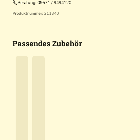
Beratung:
09571 / 9494120
Produktnummer:
211340
Passendes Zubehör
A
i