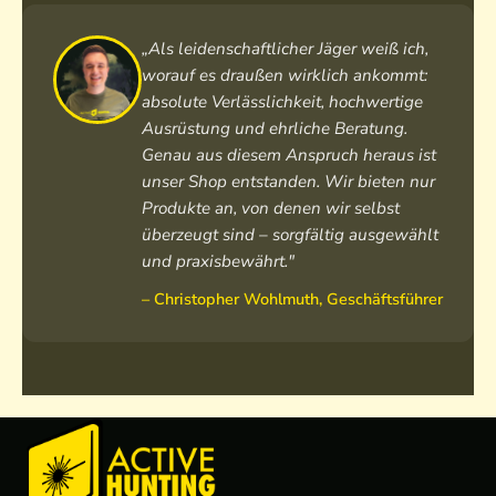
2
i
C
c
„Als leidenschaftlicher Jäger weiß ich,
-
2
worauf es draußen wirklich ankommt:
R
M
absolute Verlässlichkeit, hochwertige
D
O
Ausrüstung und ehrliche Beratung.
i
A
Genau aus diesem Anspruch heraus ist
n
unser Shop entstanden. Wir bieten nur
k
Produkte an, von denen wir selbst
l
überzeugt sind – sorgfältig ausgewählt
.
und praxisbewährt."
P
i
– Christopher Wohlmuth, Geschäftsführer
c
a
t
i
n
n
y
-