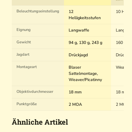
Beleuchtungseinstellung
12
10 Helli
Helligkeitsstufen
Eignung
Langwaffe
Langwaf
Gewicht
94 g, 130 g, 243 g
160 g
Jagdart
Drückjagd
Drückja
Montageart
Blaser
Weaver/P
Sattelmontage,
Weaver/Picatinny
Objektivdurchmesser
18 mm
18 mm
Punktgröße
2 MOA
2 MOA
Ähnliche Artikel