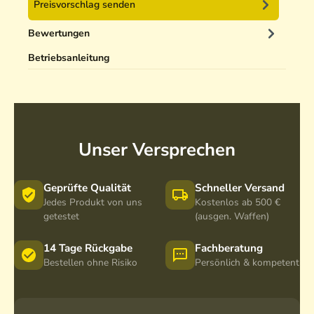
g
Preisvorschlag senden
e
r
Bewertungen
5
Betriebsanleitung
0
m
l
Unser Versprechen
Geprüfte Qualität
Schneller Versand
Jedes Produkt von uns
Kostenlos ab 500 €
getestet
(ausgen. Waffen)
14 Tage Rückgabe
Fachberatung
Bestellen ohne Risiko
Persönlich & kompetent