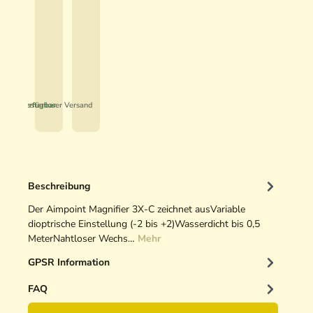
5
0
i
t
,
,
v
M
9
0
e
i
0
0
H
c
u
r
€
€
n
*
*
o
t
H
Sofort verfügbar
Kostenloser Versand
i
-
n
2
g
2
O
M
p
O
Beschreibung
t
A
i
Der Aimpoint Magnifier 3X-C zeichnet ausVariable
k
dioptrische Einstellung (-2 bis +2)Wasserdicht bis 0,5
r
MeterNahtloser Wechs…
Mehr
e
GPSR Information
i
n
FAQ
i