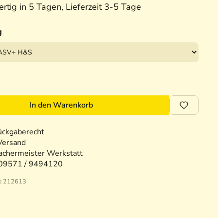
rtig in 5 Tagen, Lieferzeit 3-5 Tage
g
In den Warenkorb
ückgaberecht
Versand
chermeister Werkstatt
09571 / 9494120
:
212613