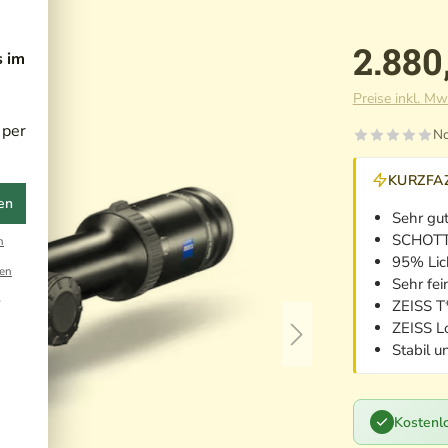
2.880
s im
Preise inkl. Mw
 per
No
KURZFAZ
en
Sehr gut
SCHOTT
n
95% Lic
en
Sehr fei
r
ZEISS T
ZEISS L
Stabil u
Kostenlo