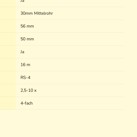
Ja
30mm Mittelrohr
56 mm
50 mm
Ja
16 m
RS-4
2,5-10 x
4-fach