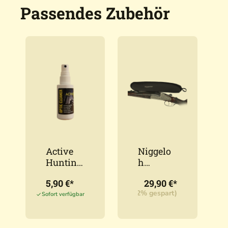
Passendes Zubehör
Active
Niggelo
Hunting
h
Optikrei
Zielfernr
5,90 €*
29,90 €*
niger
ohr
UVP:
32,90 €*
(9,12% gespart)
50ml
Cover
Sofort verfügbar