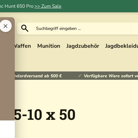
Tec Hunt 650 Pro
>> Zum Sale
×
ik
Waffen
Munition
Jagdzubehör
Jagdbekleid
ser Standardversand ab 500 €
Verfügbare Ware sofort v
2.5-10 x 50