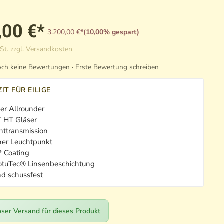
,00 €*
3.200,00 €*
(10,00% gespart)
St. zzgl. Versandkosten
ch keine Bewertungen · Erste Bewertung schreiben
IT FÜR EILIGE
er Allrounder
 HT Gläser
httransmission
ner Leuchtpunkt
* Coating
otuTec® Linsenbeschichtung
nd schussfest
ser Versand für dieses Produkt