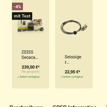
-4%
mit Test
ZEISS
Seissige
Secacam
r
7
239,00 €*
Kabelsc
22,95 €*
249,99 €*
(4,40% gespart)
hloss +
verstellb
Sofort verfügbar
Sofort verfügbar
arem
Zahlens
chloss