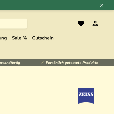
×
ung
Sale %
Gutschein
ersandfertig
Persönlich getestete Produkte