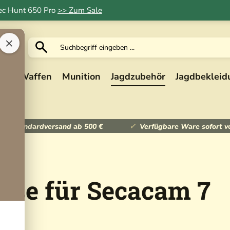
Tec Hunt 650 Pro
>> Zum Sale
×
ik
Waffen
Munition
Jagdzubehör
Jagdbekleid
ser Standardversand ab 500 €
Verfügbare Ware sofort v
use für Secacam 7