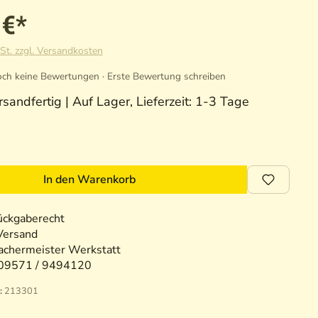
 €*
St. zzgl. Versandkosten
ch keine Bewertungen · Erste Bewertung schreiben
sandfertig | Auf Lager, Lieferzeit: 1-3 Tage
In den Warenkorb
ückgaberecht
Versand
chermeister Werkstatt
09571 / 9494120
:
213301