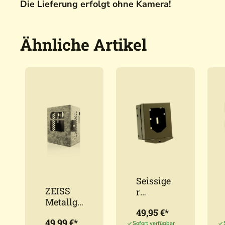
Die Lieferung erfolgt ohne Kamera!
Ähnliche Artikel
Seissige
ZEISS
r
Metallge
Stahlgeh
49,95 €*
häuse
äuse für
49,99 €*
für
Sofort verfügbar