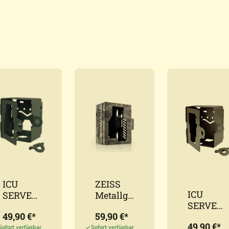
ICU
ZEISS
ICU
SERVER
Metallge
SERVER
Metallbo
häuse
49,90 €*
59,90 €*
Metallbo
x
für
49,90 €*
x
Sofort verfügbar
Sofort verfügbar