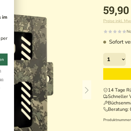
59,90
s im
Preise inkl. Mw
No
 per
Sofort ver
en
n
en
r
14 Tage R
Schneller 
Büchsenma
Beratung:
Produktnummer