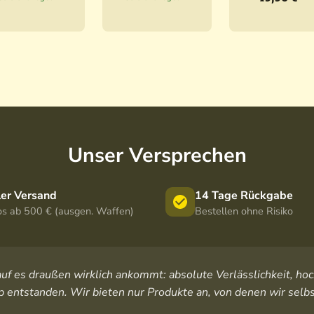
Schutzg
Secacam
Schutzg
ehäuse
5
ehäuse
Easy
Unser Versprechen
ler Versand
14 Tage Rückgabe
os ab 500 € (ausgen. Waffen)
Bestellen ohne Risiko
orauf es draußen wirklich ankommt: absolute Verlässlichkeit, 
 entstanden. Wir bieten nur Produkte an, von denen wir selbs