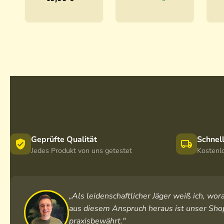
Classic /
Secacam
2G / 4G /
3
LTE
Geprüfte Qualität
Schnel
Jedes Produkt von uns getestet
Kostenl
„Als leidenschaftlicher Jäger weiß ich, w
aus diesem Anspruch heraus ist unser Shop
praxisbewährt."