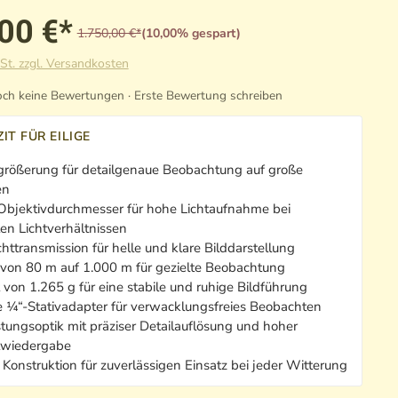
,00 €*
1.750,00 €*
(10,00% gespart)
St. zzgl. Versandkosten
ch keine Bewertungen · Erste Bewertung schreiben
IT FÜR EILIGE
größerung für detailgenaue Beobachtung auf große
en
bjektivdurchmesser für hohe Lichtaufnahme bei
en Lichtverhältnissen
httransmission für helle und klare Bilddarstellung
 von 80 m auf 1.000 m für gezielte Beobachtung
von 1.265 g für eine stabile und ruhige Bildführung
e ¼“-Stativadapter für verwacklungsfreies Beobachten
tungsoptik mit präziser Detailauflösung und hoher
twiedergabe
Konstruktion für zuverlässigen Einsatz bei jeder Witterung