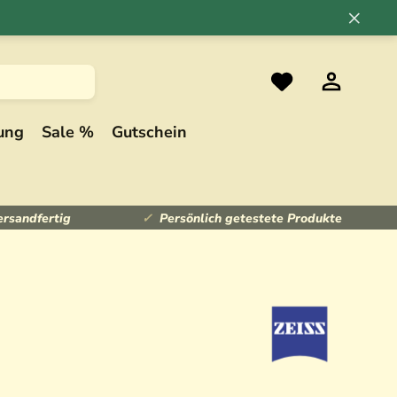
×
ung
Sale %
Gutschein
ersandfertig
Persönlich getestete Produkte