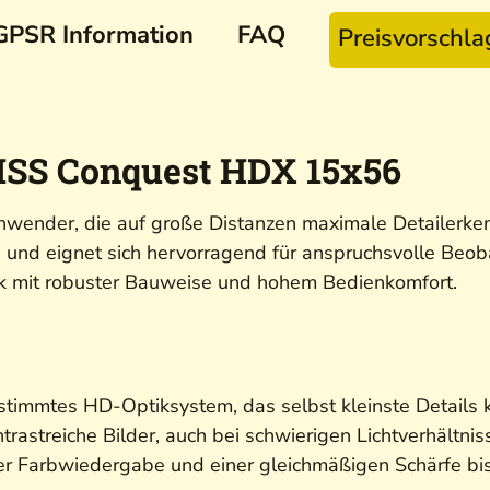
GPSR Information
FAQ
Preisvorschl
ISS Conquest HDX 15x56
wender, die auf große Distanzen maximale Detailerkenn
n und eignet sich hervorragend für anspruchsvolle Beo
tik mit robuster Bauweise und hohem Bedienkomfort.
stimmtes HD-Optiksystem, das selbst kleinste Details k
trastreiche Bilder, auch bei schwierigen Lichtverhältni
uer Farbwiedergabe und einer gleichmäßigen Schärfe bis