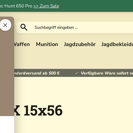
Tec Hunt 650 Pro
>> Zum Sale
×
ik
Waffen
Munition
Jagdzubehör
Jagdbekleid
ser Standardversand ab 500 €
Verfügbare Ware sofort v
HDX 15x56