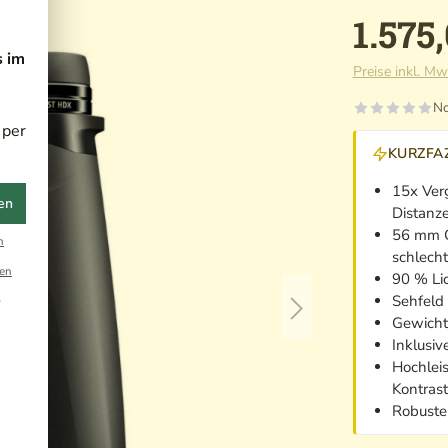
1.575
s im
Preise inkl. Mw
No
 per
KURZFAZ
15x Ver
en
Distanz
56 mm O
n
schlecht
en
90 % Lic
Sehfeld
r
Gewicht 
Inklusiv
Hochleis
Kontras
Robuste 