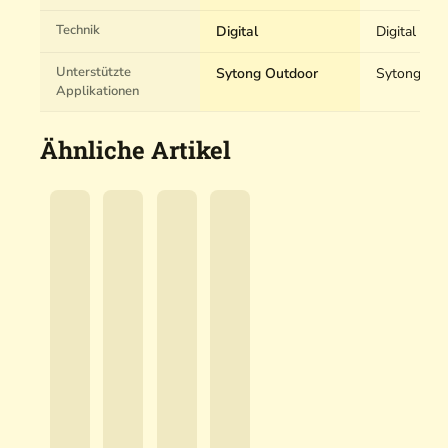
Technik
Digital
Digital
Unterstützte
Sytong Outdoor
Sytong Ou
Applikationen
Ähnliche Artikel
S
S
S
S
y
y
y
y