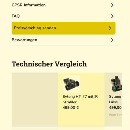
n
GPSR Information
i
g
FAQ
e
Preisvorschlag senden
r
5
Bewertungen
0
m
l
Technischer Vergleich
Sytong HT-77 mit IR-
Sytong HT-
Strahler
Linse
499,00 €
499,00 €
Zum Produkt