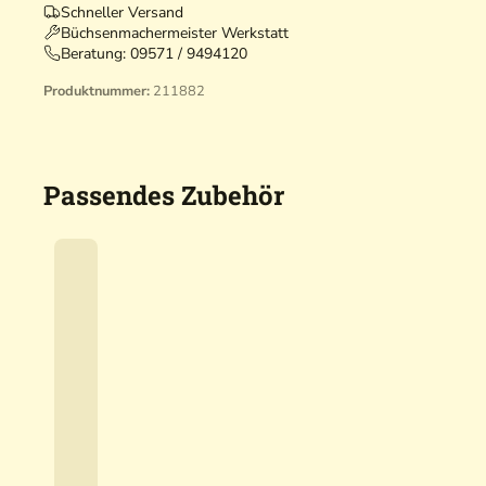
Schneller Versand
Büchsenmachermeister Werkstatt
Beratung:
09571 / 9494120
Produktnummer:
211882
Passendes Zubehör
A