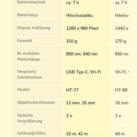
Batterielaufzeit
ca. 7 h
ca. 7 h
Batterietyp
Wechselakku
Wechselak
Display Auflösung
1280 x 960 Pixel
1440 x 108
Gewicht
310 g
270 g
IR-Aufheller
850 nm, 940 nm
850 nm, 9
Wellenlänge
Integrierte
USB Typ-C, Wi-Fi
Wi-Fi, USB
Schnittstellen
Modell
HT-77
HT-88
Objektivdurchmesser
12 mm, 16 mm
16 mm
Optische
2 x
2 x
Vergrößerung
Sehfeld@100m
32 m, 42 m
40 m