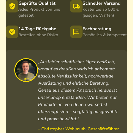
m
i
I
I
Geprüfte Qualität
Schneller Versand
,
o
R
R
Jedes Produkt von uns
Kostenlos ab 500 €
1
n
G
getestet
(ausgen. Waffen)
6
,
e
m
o
r
14 Tage Rückgabe
Fachberatung
m
h
m
Bestellen ohne Risiko
Persönlich & kompetent
L
n
a
i
e
n
n
I
E
s
R
d
„Als leidenschaftlicher Jäger weiß ich,
e
-
i
worauf es draußen wirklich ankommt:
S
t
absolute Verlässlichkeit, hochwertige
t
i
Ausrüstung und ehrliche Beratung.
r
o
Genau aus diesem Anspruch heraus ist
a
n
unser Shop entstanden. Wir bieten nur
h
Produkte an, von denen wir selbst
l
überzeugt sind – sorgfältig ausgewählt
e
r
und praxisbewährt."
– Christopher Wohlmuth, Geschäftsführer