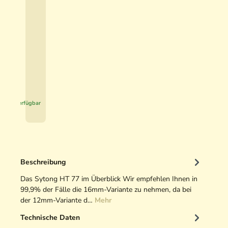
c
t
5
i
,
v
9
e
0
H
u
€
n
*
t
Sofort verfügbar
i
n
g
O
p
Beschreibung
t
i
Das Sytong HT 77 im Überblick Wir empfehlen Ihnen in
k
99,9% der Fälle die 16mm-Variante zu nehmen, da bei
r
der 12mm-Variante d…
Mehr
e
Technische Daten
i