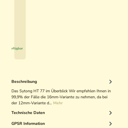
t
5
i
,
v
9
e
0
H
u
€
n
*
t
Sofort verfügbar
i
n
g
O
p
Beschreibung
t
i
Das Sytong HT 77 im Überblick Wir empfehlen Ihnen in
k
99,9% der Fälle die 16mm-Variante zu nehmen, da bei
r
der 12mm-Variante d…
Mehr
e
Technische Daten
i
n
GPSR Information