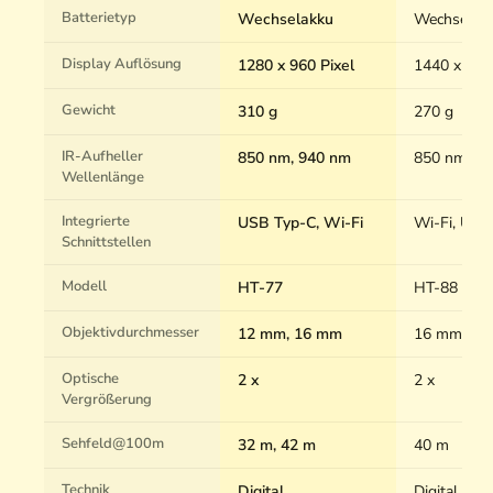
Batterietyp
Wechselakku
Wechselak
Display Auflösung
1280 x 960 Pixel
1440 x 108
Gewicht
310 g
270 g
IR-Aufheller
850 nm, 940 nm
850 nm, 9
Wellenlänge
Integrierte
USB Typ-C, Wi-Fi
Wi-Fi, USB
Schnittstellen
Modell
HT-77
HT-88
Objektivdurchmesser
12 mm, 16 mm
16 mm
Optische
2 x
2 x
Vergrößerung
Sehfeld@100m
32 m, 42 m
40 m
Technik
Digital
Digital