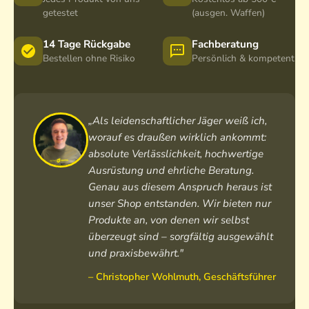
1
n
G
getestet
(ausgen. Waffen)
6
,
e
m
o
r
14 Tage Rückgabe
Fachberatung
m
h
m
Bestellen ohne Risiko
Persönlich & kompetent
L
n
a
i
e
n
n
I
E
s
R
d
„Als leidenschaftlicher Jäger weiß ich,
e
-
i
worauf es draußen wirklich ankommt:
S
t
absolute Verlässlichkeit, hochwertige
t
i
Ausrüstung und ehrliche Beratung.
r
o
Genau aus diesem Anspruch heraus ist
a
n
unser Shop entstanden. Wir bieten nur
h
Produkte an, von denen wir selbst
l
überzeugt sind – sorgfältig ausgewählt
e
r
und praxisbewährt."
– Christopher Wohlmuth, Geschäftsführer