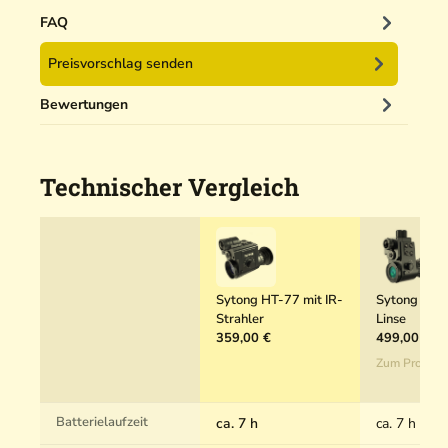
i
g
FAQ
e
Preisvorschlag senden
r
5
Bewertungen
0
m
l
Technischer Vergleich
Sytong HT-77 mit IR-
Sytong HT-
Strahler
Linse
359,00 €
499,00 €
Zum Produkt
Batterielaufzeit
ca. 7 h
ca. 7 h