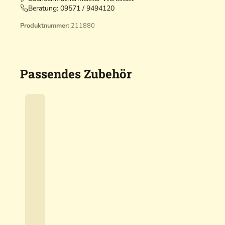
Beratung:
09571 / 9494120
Produktnummer:
211880
Passendes Zubehör
A
c